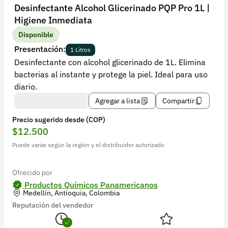
Recuperar contraseña
Desinfectante Alcohol Glicerinado PQP Pro 1L |
Higiene Inmediata
Contacto
Disponible
Soporte
Presentación:
1 Litros
Desinfectante con alcohol glicerinado de 1L. Elimina
+57 323 2931928
bacterias al instante y protege la piel. Ideal para uso
contacto@croper.com
diario.
Agregar a lista
Compartir
© 2026 Croper.com Todos los derechos reservados
Precio sugerido desde (COP)
Versión 5.45.0
$12.500
Síguenos
Puede variar según la región y el distribuidor autorizado
Ofrecido por
Productos Químicos Panamericanos
Medellín, Antioquia, Colombia
Reputación del vendedor