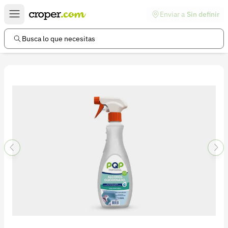
Enviar a
Sin definir
Enlaces de interés
Preguntas frecuentes
Busca lo que necesitas
Comunidad
Ayuda
Información legal
Términos y condiciones
Política de devoluciones
Política de privacidad
Cuenta
Iniciar sesión
Registrarse