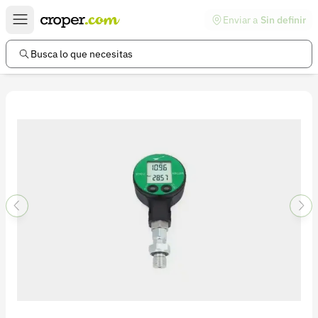
Enviar a
Sin definir
Enlaces de interés
Preguntas frecuentes
Busca lo que necesitas
Comunidad
Ayuda
Información legal
Términos y condiciones
Política de devoluciones
Política de privacidad
Cuenta
Iniciar sesión
Registrarse