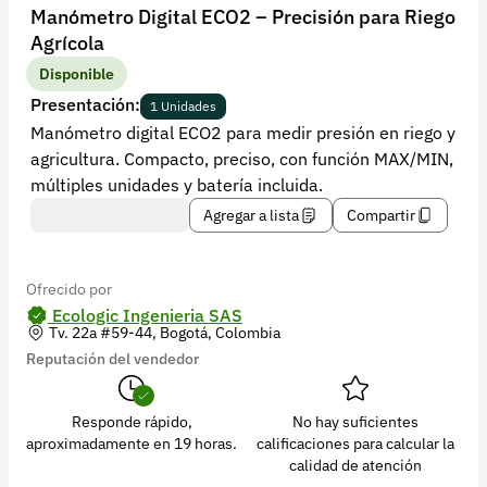
Recuperar contraseña
Manómetro Digital ECO2 – Precisión para Riego
Agrícola
Contacto
Disponible
Soporte
Presentación:
1 Unidades
Manómetro digital ECO2 para medir presión en riego y
+57 323 2931928
agricultura. Compacto, preciso, con función MAX/MIN,
contacto@croper.com
múltiples unidades y batería incluida.
Agregar a lista
Compartir
© 2026 Croper.com Todos los derechos reservados
Versión 5.45.0
Síguenos
Ofrecido por
Ecologic Ingenieria SAS
Tv. 22a #59-44, Bogotá, Colombia
Reputación del vendedor
Responde rápido,
No hay suficientes
aproximadamente en 19 horas.
calificaciones para calcular la
calidad de atención