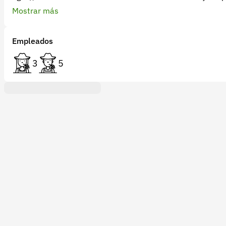
solución!
Mostrar más
Empleados
3
5