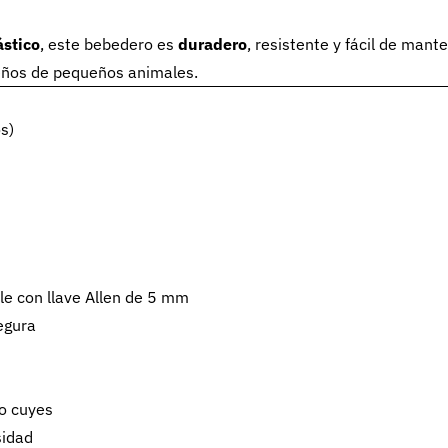
ástico
, este bebedero es
duradero
, resistente y fácil de mante
ueños de pequeños animales.
s)
ble con llave Allen de 5 mm
segura
 o cuyes
sidad