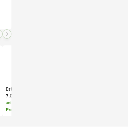
Estacón inmunizado 2.2 x
Alambre de puas
7.0 - Núcleos de Madera
350 Metros
unidades
Precio a cotizar
Precio a cotizar