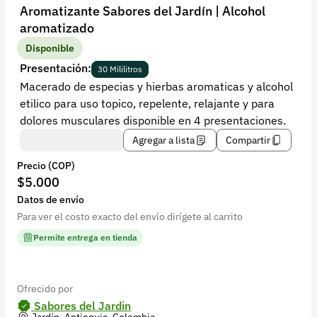
Recuperar contraseña
Aromatizante Sabores del Jardín | Alcohol
aromatizado
Contacto
Disponible
Soporte
Presentación:
30 Mililitros
Macerado de especias y hierbas aromaticas y alcohol
+57 323 2931928
etilico para uso topico, repelente, relajante y para
contacto@croper.com
dolores musculares disponible en 4 presentaciones.
Agregar a lista
Compartir
© 2026 Croper.com Todos los derechos reservados
Precio (COP)
Versión 5.45.0
$5.000
Síguenos
Datos de envío
Para ver el costo exacto del envío dirígete al carrito
Permite entrega en tienda
Ofrecido por
Sabores del Jardin
Jardín, Antioquia, Colombia