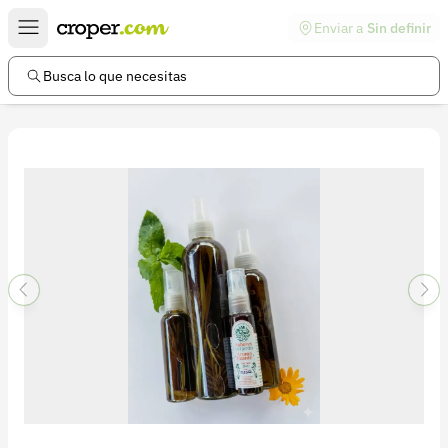
Enviar a
Sin definir
Enlaces de interés
Preguntas frecuentes
Busca lo que necesitas
Comunidad
Ayuda
Información legal
Términos y condiciones
Política de devoluciones
Política de privacidad
Cuenta
Iniciar sesión
Registrarse