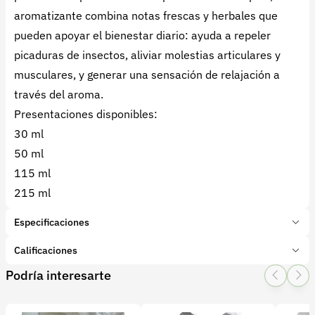
aromatizante combina notas frescas y herbales que
pueden apoyar el bienestar diario: ayuda a repeler
picaduras de insectos, aliviar molestias articulares y
musculares, y generar una sensación de relajación a
través del aroma.
Presentaciones disponibles:
30 ml
50 ml
115 ml
215 ml
Especificaciones
Marca:
Sabores del Jardín
Calificaciones
Presentación:
30 Mililitros
Podría interesarte
Tipo de producto:
Producto final
1 Star
2 Star
3 Star
4 Star
5 Star
0
Categoría:
Especias
Subcategoría:
Romero