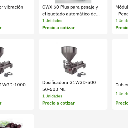
or vibración
GWX 60 Plus para pesaje y
Módul
etiquetado automático de
- Pen
productos empacados
1 Unidades
1 Unid
r
Precio a cotizar
Precio
Dosificadora G1WGD-500
 G1WGD-1000
Cubic
50-500 ML
1 Unid
1 Unidades
r
Precio a cotizar
Precio