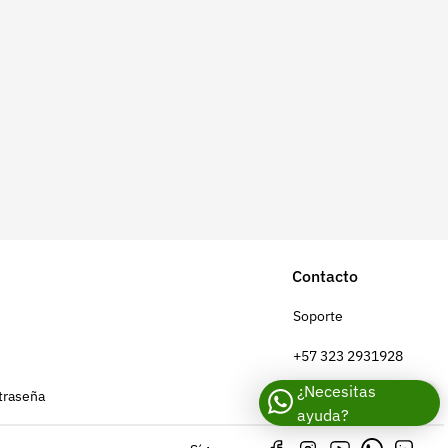
Contacto
Soporte
+57 323 2931928
¿Necesitas
traseña
contacto@croper.com
ayuda?