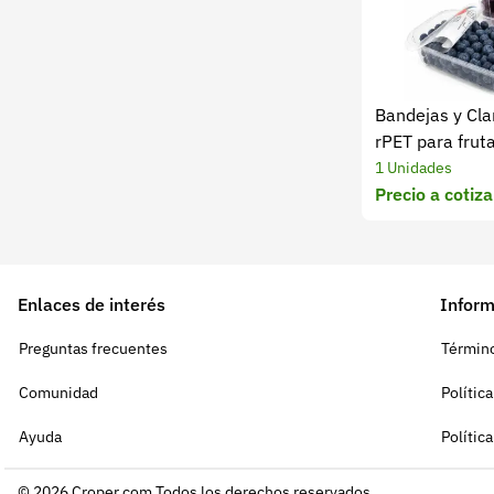
Bandejas y Cla
rPET para fruta
alimentos
1 Unidades
Precio a cotiza
Enlaces de interés
Inform
Preguntas frecuentes
Término
Comunidad
Polític
Ayuda
Polític
© 2026 Croper.com Todos los derechos reservados