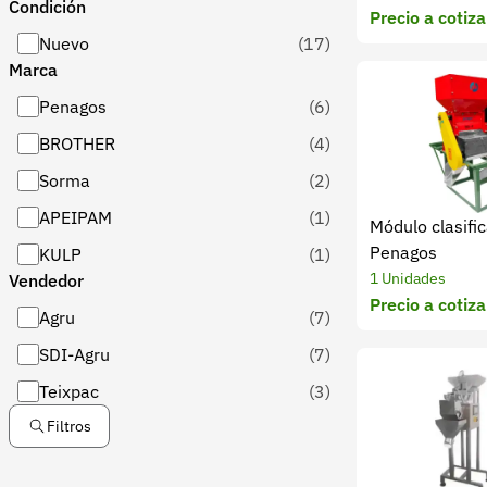
Condición
Precio a cotiza
Nuevo
(17)
Marca
Penagos
(6)
BROTHER
(4)
Sorma
(2)
APEIPAM
(1)
Módulo clasifi
Penagos
KULP
(1)
1 Unidades
Vendedor
Precio a cotiza
Agru
(7)
SDI-Agru
(7)
Teixpac
(3)
Filtros