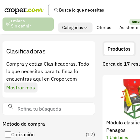
Busca lo que necesitas
Enviar a
Nuev
Sin definir
Categorías
Ofertas
Asistente
Productos
Clasificadoras
Compra y cotiza Clasificadoras. Todo
Cerca de 17 res
lo que necesitas para tu finca lo
encuentras aquí en Croper.com
Mostrar más
Módulo clasifi
Método de compra
Penagos
Cotización
(17)
1 Unidades