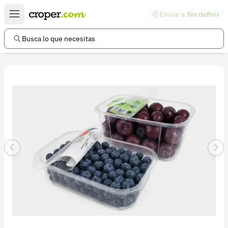
Enviar a
Sin definir
Enlaces de interés
Preguntas frecuentes
Busca lo que necesitas
Comunidad
Ayuda
Información legal
Términos y condiciones
Política de devoluciones
Política de privacidad
Cuenta
Iniciar sesión
Registrarse