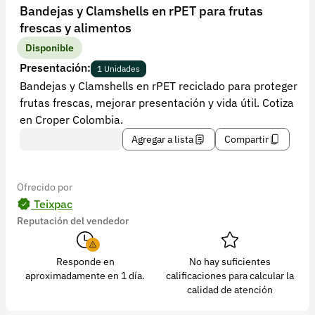
Recuperar contraseña
Bandejas y Clamshells en rPET para frutas
frescas y alimentos
Contacto
Disponible
Soporte
Presentación:
1 Unidades
Bandejas y Clamshells en rPET reciclado para proteger
+57 323 2931928
frutas frescas, mejorar presentación y vida útil. Cotiza
contacto@croper.com
en Croper Colombia.
Agregar a lista
Compartir
© 2026 Croper.com Todos los derechos reservados
Versión 5.45.0
Síguenos
Ofrecido por
Teixpac
Reputación del vendedor
Responde en
No hay suficientes
aproximadamente en 1 día.
calificaciones para calcular la
calidad de atención