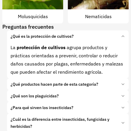
Molusquicidas
Nematicidas
Preguntas frecuentes
¿Qué es la protección de cultivos?
La
protección de cultivos
agrupa productos y
prácticas orientadas a prevenir, controlar o reducir
daños causados por plagas, enfermedades y malezas
que pueden afectar el rendimiento agrícola.
¿Qué productos hacen parte de esta categoría?
En esta categoría se encuentran
plaguicidas
,
¿Qué son los plaguicidas?
insecticidas
, fungicidas, herbicidas, acaricidas,
Los
plaguicidas
son productos diseñados para
¿Para qué sirven los insecticidas?
nematicidas, coadyuvantes y otros
agroquímicos
controlar organismos que afectan los cultivos, como
Los
insecticidas
sirven para manejar insectos plaga
usados en el manejo fitosanitario de cultivos.
¿Cuál es la diferencia entre insecticidas, fungicidas y
insectos, hongos, malezas, ácaros, nematodos u otras
que pueden dañar hojas, tallos, raíces, flores o frutos.
herbicidas?
plagas agrícolas, según el tipo de producto y su uso