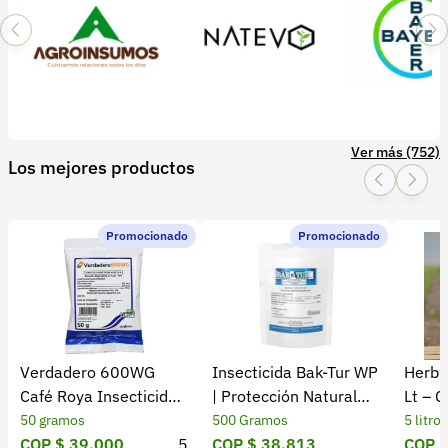
Agroinsumos SAS
NATEVO SAS
Bayer
Ver más (752)
Los mejores productos
Promocionado
Promocionado
Verdadero 600WG
Insecticida Bak-Tur WP
Herbic
Café Roya Insecticida
| Protección Natural
Lt – C
Fungicida ICA
contra Insectos
Eficaz
50 gramos
500 Gramos
5 litros
COP $ 39.000
5
COP $ 38.813
COP $