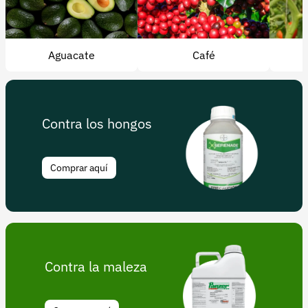
Recuperar contraseña
Contacto
Aguacate
Café
Soporte
+57 323 2931928
contacto@croper.com
Contra los hongos
© 2026 Croper.com Todos los derechos reservados
Versión 5.45.0
Comprar aquí
Síguenos
Contra la maleza