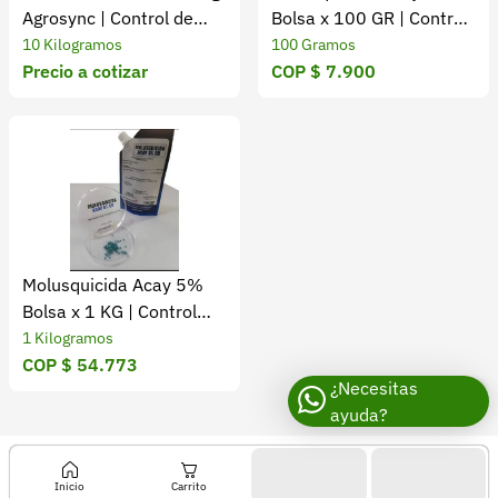
Agrosync | Control de
Bolsa x 100 GR | Control
malezas
de Plagas
10 Kilogramos
100 Gramos
Precio a cotizar
COP $ 7.900
Molusquicida Acay 5%
Bolsa x 1 KG | Control
Efectivo de Plagas
1 Kilogramos
COP $ 54.773
¿Necesitas
ayuda?
Inicio
Carrito