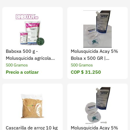
Recuperar contraseña
Contacto
Soporte
+57 323 2931928
contacto@croper.com
Baboxa 500 g -
Molusquicida Acay 5%
Molusquicida agrícola
Bolsa x 500 GR |
© 2026 Croper.com Todos los derechos reservados
eficaz y seguro
Protección de Cultivos
500 Gramos
500 Gramos
Versión 5.45.0
Precio a cotizar
COP $ 31.250
Síguenos
Cascarilla de arroz 10 kg
Molusquicida Acay 5%