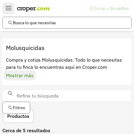
Enviar a
Sin definir
Enlaces de interés
Preguntas frecuentes
Busca lo que necesitas
Comunidad
Ayuda
Molusquicidas
Información legal
Compra y cotiza Molusquicidas. Todo lo que necesitas
para tu finca lo encuentras aquí en Croper.com
Términos y condiciones
Mostrar más
Política de devoluciones
Política de privacidad
Cuenta
Filtros
Iniciar sesión
Productos
Registrarse
Cerca de 5 resultados