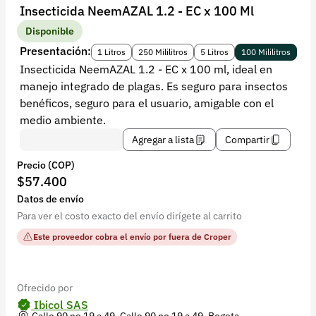
Recuperar contraseña
Insecticida NeemAZAL 1.2 - EC x 100 Ml
Contacto
Disponible
Presentación:
1 Litros
250 Mililitros
5 Litros
100 Mililitros
Soporte
Insecticida NeemAZAL 1.2 - EC x 100 ml, ideal en
manejo integrado de plagas. Es seguro para insectos
+57 323 2931928
benéficos, seguro para el usuario, amigable con el
contacto@croper.com
medio ambiente.
Agregar a lista
Compartir
© 2026 Croper.com Todos los derechos reservados
Precio (COP)
Versión 5.45.0
$57.400
Síguenos
Datos de envío
Para ver el costo exacto del envío dirígete al carrito
Este proveedor cobra el envío por fuera de Croper
Ofrecido por
Ibicol SAS
Calle 90 no 19 a 49, Calle 90 no 19 a 49, Bogota