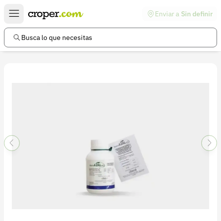
Enviar a
Sin definir
Enlaces de interés
Preguntas frecuentes
Busca lo que necesitas
Comunidad
Ayuda
Información legal
Términos y condiciones
Política de devoluciones
Política de privacidad
Cuenta
Iniciar sesión
Registrarse