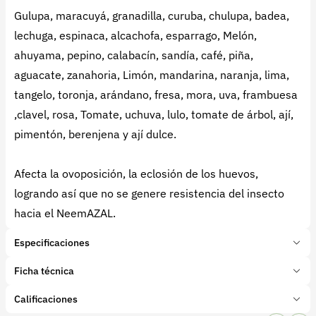
Gulupa, maracuyá, granadilla, curuba, chulupa, badea,
lechuga, espinaca, alcachofa, esparrago, Melón,
ahuyama, pepino, calabacín, sandía, café, piña,
aguacate, zanahoria, Limón, mandarina, naranja, lima,
tangelo, toronja, arándano, fresa, mora, uva, frambuesa
,clavel, rosa, Tomate, uchuva, lulo, tomate de árbol, ají,
pimentón, berenjena y ají dulce.
Afecta la ovoposición, la eclosión de los huevos,
logrando así que no se genere resistencia del insecto
hacia el NeemAZAL.
Especificaciones
Marca:
Ibicol
Ficha técnica
Presentación:
100 Mililitros
Tipo de producto:
Calificaciones
Insumo
Categoría:
Protección de cultivos