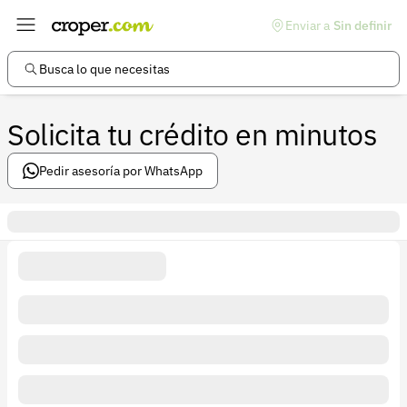
Enviar a
Sin definir
Enlaces de interés
Preguntas frecuentes
Busca lo que necesitas
Comunidad
Solicita tu crédito en minutos
Ayuda
Información legal
Pedir asesoría por WhatsApp
Términos y condiciones
Política de devoluciones
Política de privacidad
Cuenta
Iniciar sesión
Registrarse