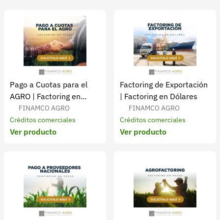
Recuperar contraseña
Contacto
Soporte
+57 323 2931928
contacto@croper.com
Pago a Cuotas para el
Factoring de Exportación
AGRO | Factoring en
| Factoring en Dólares
© 2026 Croper.com Todos los derechos reservados
Pesos
FINAMCO AGRO
FINAMCO AGRO
Versión 5.45.0
Créditos comerciales
Créditos comerciales
Síguenos
Ver producto
Ver producto