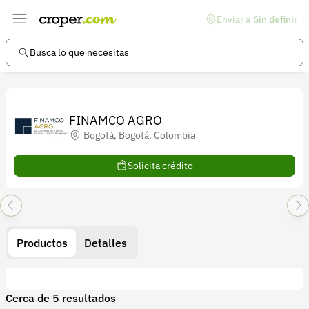
Enviar a
Sin definir
Enlaces de interés
Preguntas frecuentes
Busca lo que necesitas
Comunidad
Ayuda
FINAMCO AGRO
Información legal
Bogotá, Bogotá, Colombia
Términos y condiciones
Solicita crédito
Política de devoluciones
Política de privacidad
Cuenta
Productos
Detalles
Iniciar sesión
Registrarse
Cerca de 5 resultados