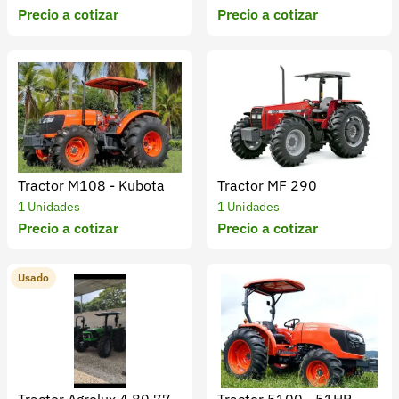
Recuperar contraseña
Precio a cotizar
Precio a cotizar
Contacto
Soporte
+57 323 2931928
contacto@croper.com
Tractor M108 - Kubota
Tractor MF 290
© 2026 Croper.com Todos los derechos reservados
1 Unidades
1 Unidades
Versión 5.44.0
Precio a cotizar
Precio a cotizar
Síguenos
Usado