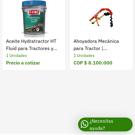
Aceite Hydratractor HT
Ahoyadora Mecánica
Fluid para Tractores y
para Tractor |
Equipos
Perforación agrícola
1 Unidades
1 Unidades
Precio a cotizar
eficiente
COP $ 8.100.000
¿Necesitas
ayuda?