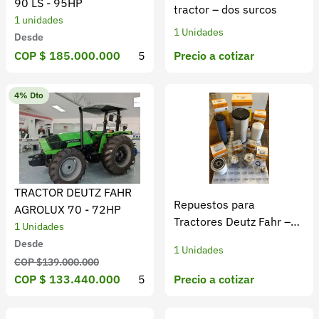
90 LS - 95HP
tractor – dos surcos
1 unidades
1 Unidades
Desde
Precio a cotizar
COP $ 185.000.000
5
4% Dto
TRACTOR DEUTZ FAHR
Repuestos para
AGROLUX 70 - 72HP
Tractores Deutz Fahr –
1 Unidades
Originales y
Desde
1 Unidades
Homologados
COP $139.000.000
Precio a cotizar
COP $ 133.440.000
5