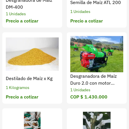
Desgranadora de Maíz
Semilla de Maíz ATL 200
DM-400
1 Unidades
1 Unidades
Precio a cotizar
Precio a cotizar
Desgranadora de Maíz
Destilado de Maíz x Kg
Duro 2.0 con motor
1 Kilogramos
gasolina 7 HP para
1 Unidades
Precio a cotizar
poscosecha de maíz
COP $ 1.430.000