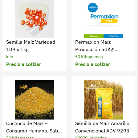
Semilla Maíz Variedad
Permaxion Maíz
109 x 1kg
Producción 50Kg:
rendimiento y calidad
kilo
50 Kilogramos
Precio a cotizar
Precio a cotizar
Cuchuco de Maíz –
Semilla de Maíz Amarillo
Consumo Humano, Sabor
Convencional ADV 9293