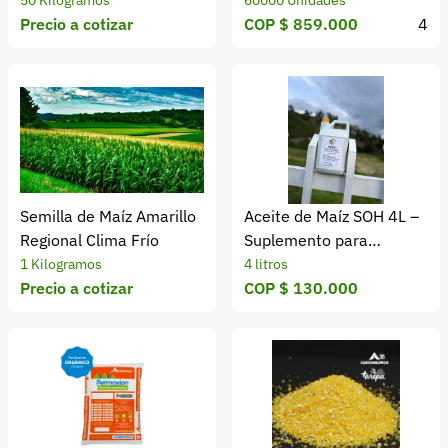
y Calidad
50 Kilogramos
60000 Unidades
Precio a cotizar
COP $ 859.000
4
Semilla de Maíz Amarillo
Aceite de Maíz SOH 4L –
Regional Clima Frío
Suplemento para
Caballos.
1 Kilogramos
4 litros
Precio a cotizar
COP $ 130.000