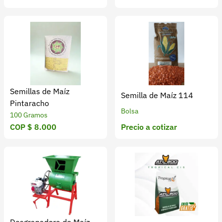
Recuperar contraseña
Contacto
Soporte
+57 323 2931928
contacto@croper.com
Semillas de Maíz
Semilla de Maíz 114
Pintaracho
© 2026 Croper.com Todos los derechos reservados
Bolsa
100 Gramos
Versión 5.45.0
COP $ 8.000
Precio a cotizar
Síguenos