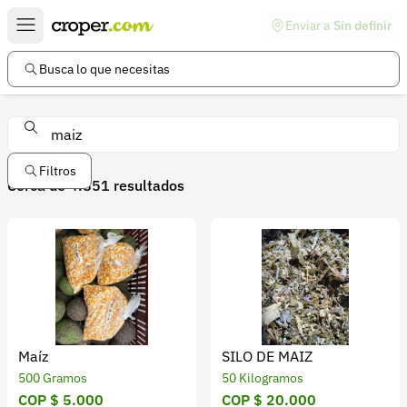
Enviar a
Sin definir
Enlaces de interés
Preguntas frecuentes
Busca lo que necesitas
Comunidad
Ayuda
Información legal
Filtros
Nuestros productos
Cerca de 4.851 resultados
Términos y condiciones
Política de devoluciones
Política de privacidad
Cuenta
Iniciar sesión
Maíz
SILO DE MAIZ
500 Gramos
50 Kilogramos
Registrarse
COP $ 5.000
COP $ 20.000