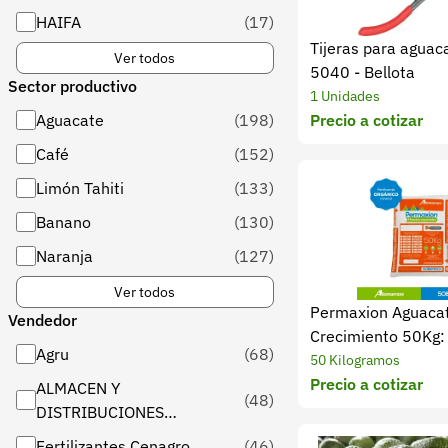
HAIFA
(17)
Tijeras para aguac
Ver todos
5040 - Bellota
Sector productivo
1 Unidades
Aguacate
(198)
Precio a cotizar
Café
(152)
Limón Tahiti
(133)
Banano
(130)
Naranja
(127)
Ver todos
Permaxion Aguaca
Vendedor
Crecimiento 50Kg: 
Agru
(68)
follaje
50 Kilogramos
Precio a cotizar
ALMACEN Y
(48)
DISTRIBUCIONES
AGRÍCOLAS EL RUIZ S A
Fertilizantes Cenagro
(46)