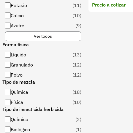
Precio a cotizar
Potasio
(11)
Calcio
(10)
Azufre
(9)
Ver todos
Forma física
Líquido
(13)
Granulado
(12)
Polvo
(12)
Tipo de mezcla
Química
(18)
Física
(10)
Tipo de insecticida herbicida
Químico
(2)
Biológico
(1)