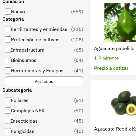
Condición
Nuevo
(659)
Categoría
Fertilizantes y enmiendas
(225)
Protección de cultivos
(108)
Aguacate papelillo
Infraestructura
(65)
1 Kilogramos
Bioinsumos
(64)
Precio a cotizar
Herramientas y Equipos
(41)
Ver todos
Subcategoría
Foliares
(81)
Complejos NPK
(50)
Insecticidas
(45)
Aguacate Reed x K
Fungicidas
(40)