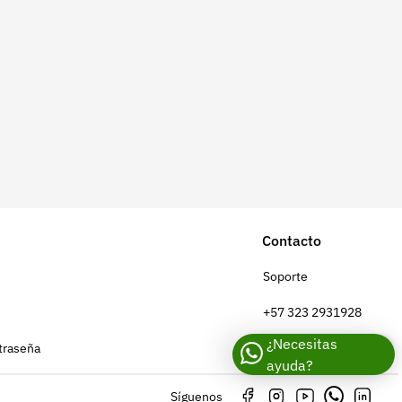
Contacto
Soporte
+57 323 2931928
¿Necesitas
traseña
contacto@croper.com
ayuda?
Síguenos