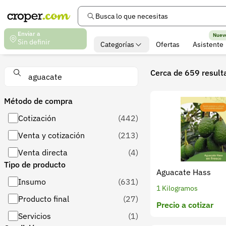
Busca lo que necesitas
Enviar a
Nuev
Sin definir
Categorías
Ofertas
Asistente
Nuestros productos
Cerca de 659 result
Método de compra
Cotización
(442)
Venta y cotización
(213)
Venta directa
(4)
Tipo de producto
Aguacate Hass
Insumo
(631)
1 Kilogramos
Producto final
(27)
Precio a cotizar
Servicios
(1)