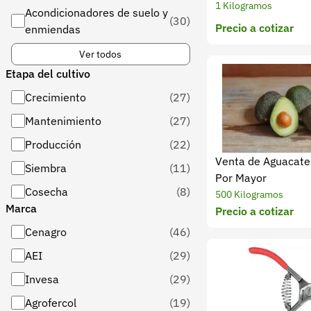
1 Kilogramos
Acondicionadores de suelo y
(30)
Precio a cotizar
enmiendas
Ver todos
Etapa del cultivo
Crecimiento
(27)
Mantenimiento
(27)
Producción
(22)
Venta de Aguacate
Siembra
(11)
Por Mayor
Cosecha
(8)
500 Kilogramos
Marca
Precio a cotizar
Cenagro
(46)
AEI
(29)
Invesa
(29)
Agrofercol
(19)