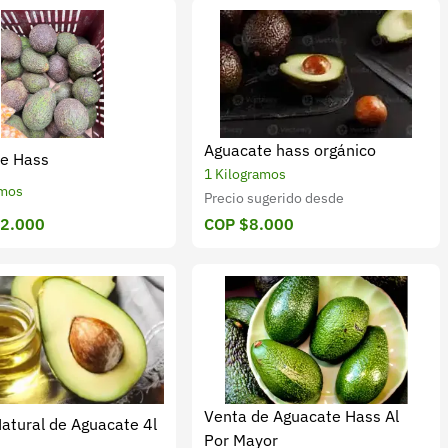
Aguacate hass orgánico
e Hass
1 Kilogramos
amos
Precio sugerido desde
12.000
COP $8.000
Venta de Aguacate Hass Al
Natural de Aguacate 4l
Por Mayor