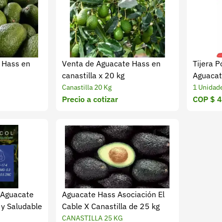
 Hass en
Venta de Aguacate Hass en
Tijera 
canastilla x 20 kg
Aguacat
Croper
Canastilla 20 Kg
1 Unidad
Precio a cotizar
COP $ 
l Aguacate
Aguacate Hass Asociación El
l y Saludable
Cable X Canastilla de 25 kg
CANASTILLA 25 KG