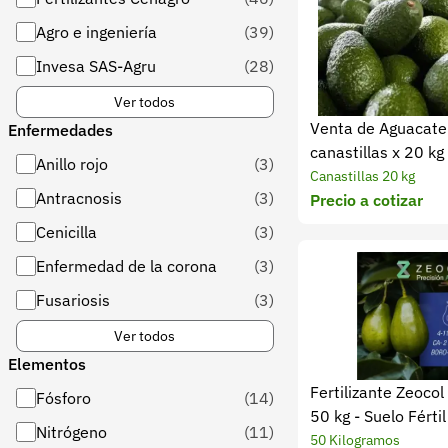
Agro e ingeniería
(39)
Invesa SAS-Agru
(28)
Ver todos
Venta de Aguacate
Enfermedades
canastillas x 20 kg
Anillo rojo
(3)
Canastillas 20 kg
Antracnosis
(3)
Precio a cotizar
Cenicilla
(3)
Enfermedad de la corona
(3)
Fusariosis
(3)
Ver todos
Elementos
Fertilizante Zeoco
Fósforo
(14)
50 kg - Suelo Férti
Nitrógeno
(11)
50 Kilogramos