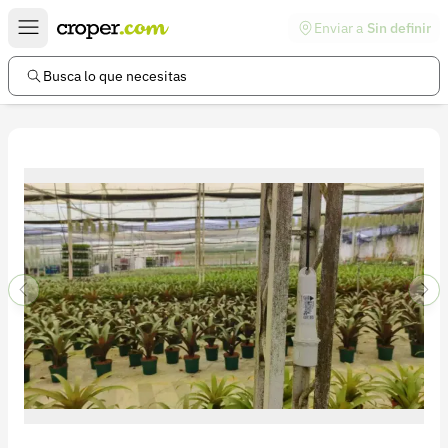
Enviar a
Sin definir
Enlaces de interés
Preguntas frecuentes
Busca lo que necesitas
Comunidad
Ayuda
Información legal
Términos y condiciones
Política de devoluciones
Política de privacidad
Cuenta
Iniciar sesión
Registrarse