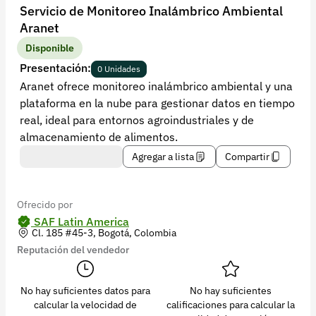
Recuperar contraseña
Servicio de Monitoreo Inalámbrico Ambiental
Aranet
Contacto
Disponible
Soporte
Presentación:
0 Unidades
Aranet ofrece monitoreo inalámbrico ambiental y una
+57 323 2931928
plataforma en la nube para gestionar datos en tiempo
contacto@croper.com
real, ideal para entornos agroindustriales y de
almacenamiento de alimentos.
© 2026 Croper.com Todos los derechos reservados
Agregar a lista
Compartir
Versión 5.45.0
Síguenos
Ofrecido por
SAF Latin America
Cl. 185 #45-3, Bogotá, Colombia
Reputación del vendedor
No hay suficientes datos para
No hay suficientes
calcular la velocidad de
calificaciones para calcular la