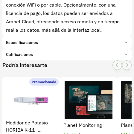
conexión WiFi o por cable. Opcionalmente, con una
licencia de pago, los datos pueden ser enviados a
Aranet Cloud, ofreciendo acceso remoto y en tiempo
real a los datos, más allá de la interfaz local.
Especificaciones
Marca:
Aranet
Calificaciones
Presentación:
0 Unidades
Podría interesarte
Tipo de producto:
Insumo
1 Star
2 Star
3 Star
4 Star
5 Star
0
Categoría:
Tecnología
Subcategoría:
Aplicaciones, plataformas y Software
Promocionado
0 calificaciones
5 Estrellas
0 %
4 Estrellas
0 %
Medidor de Potasio
Planet Monitoring
Plane
3 Estrellas
0 %
HORIBA K-11 |