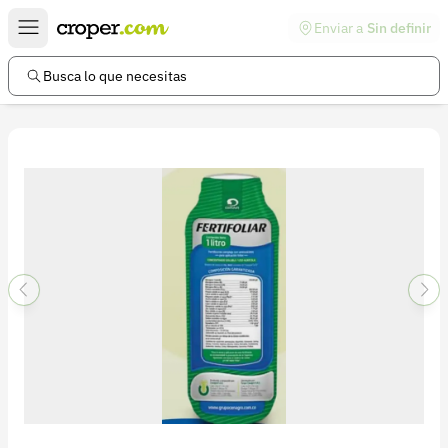
Enviar a
Sin definir
Enlaces de interés
Preguntas frecuentes
Busca lo que necesitas
Comunidad
Ayuda
Información legal
Términos y condiciones
Política de devoluciones
Política de privacidad
Cuenta
Iniciar sesión
Registrarse