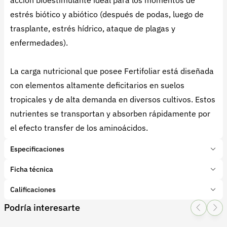
acción bioestimulante ideal para los momentos de
estrés biótico y abiótico (después de podas, luego de
trasplante, estrés hídrico, ataque de plagas y
enfermedades).
La carga nutricional que posee Fertifoliar está diseñada
con elementos altamente deficitarios en suelos
tropicales y de alta demanda en diversos cultivos. Estos
nutrientes se transportan y absorben rápidamente por
el efecto transfer de los aminoácidos.
Especificaciones
Marca:
Cenagro
Ficha técnica
Presentación:
4 Litros
Tipo de producto:
Calificaciones
Insumo
Categoría:
Fertilizantes y enmiendas
Podría interesarte
1 Star
2 Star
3 Star
4 Star
5 Star
0
Subcategoría:
Foliares
Características adicionales