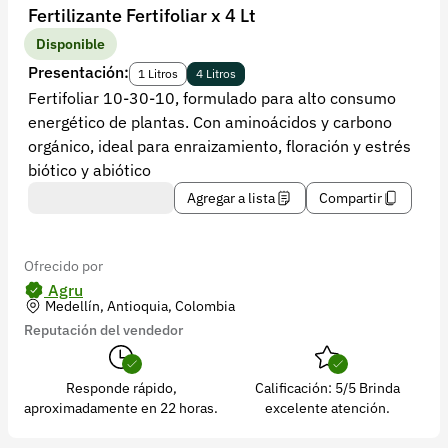
Recuperar contraseña
Fertilizante Fertifoliar x 4 Lt
Contacto
Disponible
Presentación:
1 Litros
4 Litros
Soporte
Fertifoliar 10-30-10, formulado para alto consumo
energético de plantas. Con aminoácidos y carbono
+57 323 2931928
orgánico, ideal para enraizamiento, floración y estrés
contacto@croper.com
biótico y abiótico
Agregar a lista
Compartir
© 2026 Croper.com Todos los derechos reservados
Versión 5.45.0
Síguenos
Ofrecido por
Agru
Medellín, Antioquia, Colombia
Reputación del vendedor
Responde rápido,
Calificación: 5/5 Brinda
aproximadamente en 22 horas.
excelente atención.