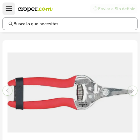
Enviar a
Sin definir
Enlaces de interés
Preguntas frecuentes
Busca lo que necesitas
Comunidad
Ayuda
Información legal
Términos y condiciones
Política de devoluciones
Política de privacidad
Cuenta
Iniciar sesión
Registrarse