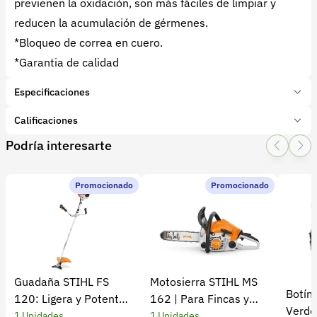
previenen la oxidación, son más fáciles de limpiar y
reducen la acumulación de gérmenes.
*Bloqueo de correa en cuero.
*Garantia de calidad
Especificaciones
Marca:
CORONA
Calificaciones
Presentación:
1 Unidades
Podría interesarte
Tipo de producto:
Insumo
1 Star
2 Star
3 Star
4 Star
5 Star
0
Categoría:
Herramientas y Equipos
Subcategoría:
Tijeras
Promocionado
Promocionado
0 calificaciones
5 Estrellas
0 %
4 Estrellas
0 %
Guadaña STIHL FS
Motosierra STIHL MS
Botín
3 Estrellas
0 %
120: Ligera y Potente
162 | Para Fincas y
Verde 
2 Estrellas
0 %
para el Campo
Cultivos
1 Unidades
1 Unidades