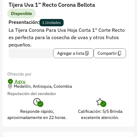
Recuperar contraseña
Tijera Uva 1” Recto Corona Bellota
Contacto
Disponible
Presentación:
1 Unidades
Soporte
La Tijera Corona Para Uva Hoja Corta 1" Corte Recto
es perfecta para la cosecha de uvas y otros frutos
+57 323 2931928
pequeños.
contacto@croper.com
Agregar a lista
Compartir
© 2026 Croper.com Todos los derechos reservados
Versión 5.44.0
Ofrecido por
Síguenos
Agru
Medellín, Antioquia, Colombia
Reputación del vendedor
Responde rápido,
Calificación: 5/5 Brinda
aproximadamente en 22 horas.
excelente atención.