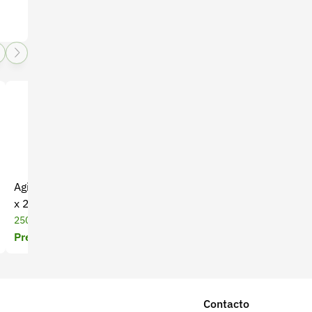
Agility Gold Premios Perros
Agility Gold Premios Dental
x 250 Gr
Perros x 150 Gr
250 Gramos
150 Gramos
Precio a cotizar
Precio a cotizar
Contacto