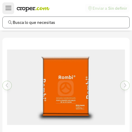
Enviar a
Sin definir
Enlaces de interés
Preguntas frecuentes
Busca lo que necesitas
Comunidad
Ayuda
Información legal
Términos y condiciones
Política de devoluciones
Política de privacidad
Cuenta
Iniciar sesión
Registrarse