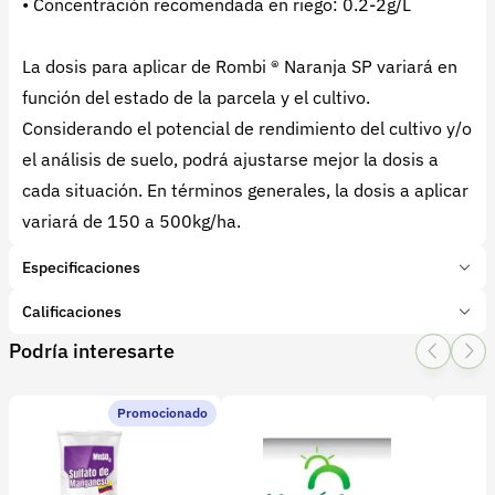
• Concentración recomendada en riego: 0.2-2g/L
La dosis para aplicar de Rombi ® Naranja SP variará en
función del estado de la parcela y el cultivo.
Considerando el potencial de rendimiento del cultivo y/o
el análisis de suelo, podrá ajustarse mejor la dosis a
cada situación. En términos generales, la dosis a aplicar
variará de 150 a 500kg/ha.
Especificaciones
Marca:
Plymag
Calificaciones
Presentación:
1 Litros
Podría interesarte
Tipo de producto:
Insumo
1 Star
2 Star
3 Star
4 Star
5 Star
0
Categoría:
Fertilizantes y enmiendas
Subcategoría:
Complejos NPK
Promocionado
0 calificaciones
Características adicionales
Etapa del cultivo:
Elementos: