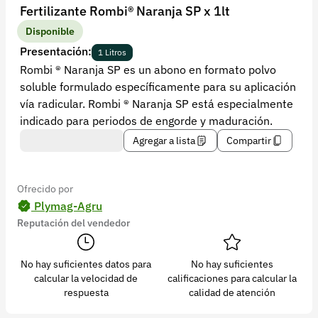
Recuperar contraseña
Fertilizante Rombi® Naranja SP x 1lt
Contacto
Disponible
Presentación:
1 Litros
Soporte
Rombi ® Naranja SP es un abono en formato polvo
soluble formulado específicamente para su aplicación
+57 323 2931928
vía radicular. Rombi ® Naranja SP está especialmente
contacto@croper.com
indicado para periodos de engorde y maduración.
Agregar a lista
Compartir
© 2026 Croper.com Todos los derechos reservados
Versión 5.44.0
Síguenos
Ofrecido por
Plymag-Agru
Reputación del vendedor
No hay suficientes datos para
No hay suficientes
calcular la velocidad de
calificaciones para calcular la
respuesta
calidad de atención