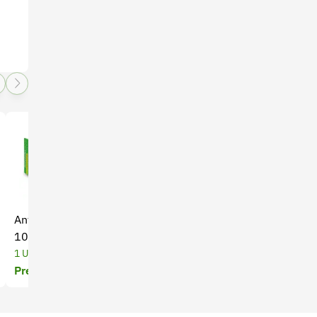
Antibacteriano Stomizol x
Analgésico Euphorbium
10 tabletas
Compositum x 5,0 Ml
1 Unidades
5 Mililitros
Precio a cotizar
Precio a cotizar