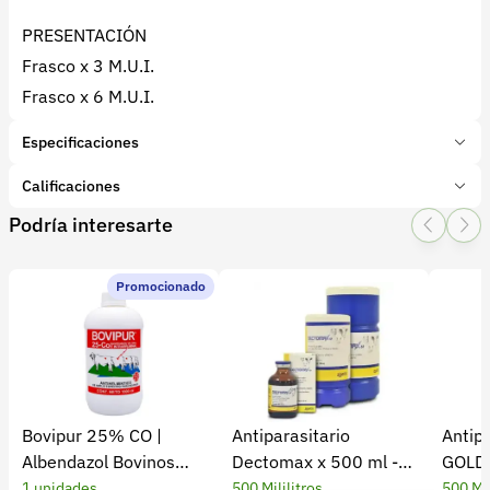
PRESENTACIÓN
Frasco x 3 M.U.I.
Frasco x 6 M.U.I.
Especificaciones
Marca:
Kyrovet
Calificaciones
Presentación:
6 UI
Podría interesarte
Tipo de producto:
Insumo
1 Star
2 Star
3 Star
4 Star
5 Star
0
Categoría:
Farmacia y veterinaria
Subcategoría:
Antibióticos
Promocionado
0 calificaciones
5 Estrellas
0 %
4 Estrellas
0 %
Bovipur 25% CO |
Antiparasitario
Antip
3 Estrellas
0 %
Albendazol Bovinos
Dectomax x 500 ml -
GOLD 
2 Estrellas
0 %
Antiparasitario
Tierragro
1 unidades
500 Mililitros
500 Mil