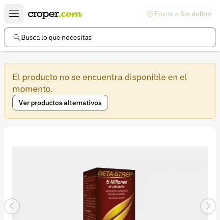
Enviar a
Sin definir
Enlaces de interés
Preguntas frecuentes
Busca lo que necesitas
Comunidad
El producto no se encuentra disponible en el
Ayuda
momento.
Información legal
Ver productos alternativos
Términos y condiciones
Política de devoluciones
Política de privacidad
Cuenta
Iniciar sesión
Registrarse