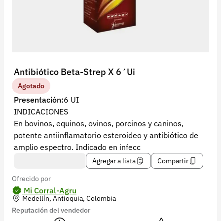
Recuperar contraseña
Contacto
Soporte
+57 323 2931928
Antibiótico Beta-Strep X 6´Ui
contacto@croper.com
Agotado
Presentación:
6 UI
© 2026 Croper.com Todos los derechos reservados
INDICACIONES
Versión 5.45.0
En bovinos, equinos, ovinos, porcinos y caninos,
Síguenos
potente antiinflamatorio esteroideo y antibiótico de
amplio espectro. Indicado en infecc
Agregar a lista
Compartir
Ofrecido por
Mi Corral-Agru
Medellín, Antioquia, Colombia
Reputación del vendedor