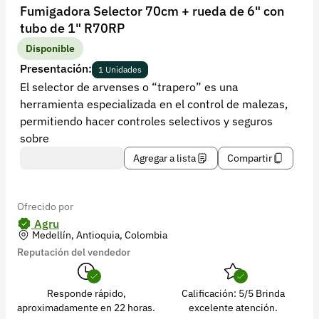
Recuperar contraseña
Fumigadora Selector 70cm + rueda de 6" con
tubo de 1" R70RP
Contacto
Disponible
Soporte
Presentación:
1 Unidades
El selector de arvenses o “trapero” es una
+57 323 2931928
herramienta especializada en el control de malezas,
contacto@croper.com
permitiendo hacer controles selectivos y seguros
sobre
© 2026 Croper.com Todos los derechos reservados
Agregar a lista
Compartir
Versión 5.45.0
Síguenos
Ofrecido por
Agru
Medellín, Antioquia, Colombia
Reputación del vendedor
Responde rápido,
Calificación: 5/5 Brinda
aproximadamente en 22 horas.
excelente atención.