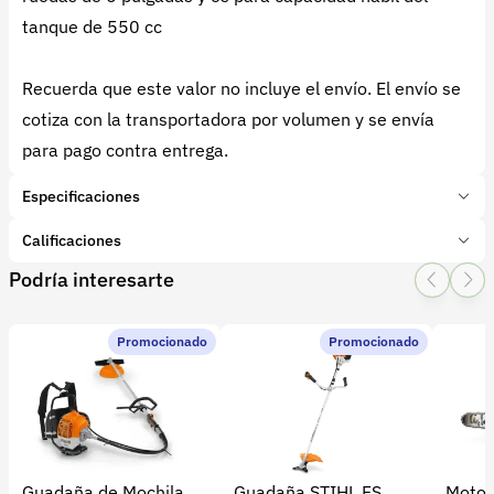
tanque de 550 cc
Recuerda que este valor no incluye el envío. El envío se
cotiza con la transportadora por volumen y se envía
para pago contra entrega.
Especificaciones
Marca:
Soagro
Calificaciones
Presentación:
1 Unidades
Podría interesarte
Tipo de producto:
Insumo
1 Star
2 Star
3 Star
4 Star
5 Star
0
Categoría:
Herramientas y Equipos
Subcategoría:
Fumigadoras de espalda
Promocionado
Promocionado
0 calificaciones
5 Estrellas
0 %
4 Estrellas
0 %
Guadaña de Mochila
Guadaña STIHL FS
Motos