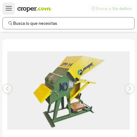
Enviar a
Sin definir
Enlaces de interés
Preguntas frecuentes
Busca lo que necesitas
Comunidad
Ayuda
Información legal
Términos y condiciones
Política de devoluciones
Política de privacidad
Cuenta
Iniciar sesión
Registrarse