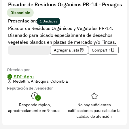
Recuperar contraseña
Picador de Residuos Orgánicos PR-14 - Penagos
Contacto
Disponible
Presentación:
1 Unidades
Soporte
Picador de Residuos Orgánicos y Vegetales PR-14.
Diseñado para picado especialmente de desechos
+57 323 2931928
vegetales blandos en plazas de mercado y/o Fincas.
contacto@croper.com
Agregar a lista
Compartir
© 2026 Croper.com Todos los derechos reservados
Versión 5.45.0
Ofrecido por
Síguenos
SDI-Agru
Medellín, Antioquia, Colombia
Reputación del vendedor
Responde rápido,
No hay suficientes
aproximadamente en 9 horas.
calificaciones para calcular la
calidad de atención