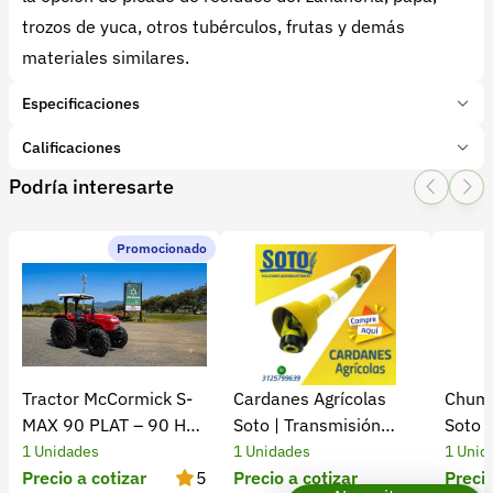
trozos de yuca, otros tubérculos, frutas y demás
materiales similares.
Especificaciones
Marca:
Penagos
Calificaciones
Presentación:
1 Unidades
Podría interesarte
Tipo de producto:
Insumo
1 Star
2 Star
3 Star
4 Star
5 Star
0
Categoría:
Maquinaria Agrícola
Subcategoría:
Picadoras
Promocionado
0 calificaciones
5 Estrellas
0 %
4 Estrellas
0 %
Tractor McCormick S-
Cardanes Agrícolas
Chuma
3 Estrellas
0 %
MAX 90 PLAT – 90 HP
Soto | Transmisión
Soto 
2 Estrellas
0 %
Turbo
eficiente y confiable​
1 Unidades
1 Unidades
1 Unid
1 Estrellas
0 %
Precio a cotizar
5
Precio a cotizar
Precio