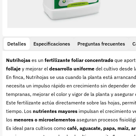
Detalles
Especificaciones
Preguntas frecuentes
C
Nutrihojas
es un
fertilizante foliar concentrado
que apor
follaje
y mejorar el
desarrollo uniforme
del cultivo desde 
En finca, Nutrihojas se usa cuando la planta está arrancand
necesita un impulso rápido en crecimiento sin depender del
tempranas, mejorar el color y vigor de la planta y asegurar q
Este fertilizante actúa directamente sobre las hojas, perm
tiempo. Los
nutrientes mayores
impulsan el crecimiento v
los
menores o microelementos
aseguran procesos fisiológi
Es ideal para cultivos como
café, aguacate, papa, maíz, ar