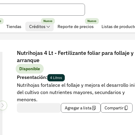
o
Nuevo
Nuevo
Tiendas
Créditos
Reporte de precios
Listas de product
Nutrihojas 4 Lt - Fertilizante foliar para follaje y
arranque
Disponible
Presentación:
4 Litros
Nutrihojas fortalece el follaje y mejora el desarrollo ini
del cultivo con nutrientes mayores, secundarios y
menores.
Agregar a lista
Compartir