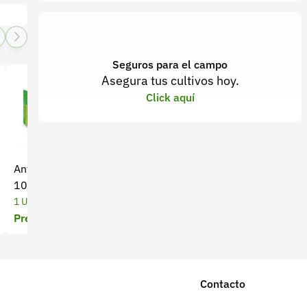
Seguros para el campo
Asegura tus cultivos hoy.
Click aquí
Antibacteriano Stomizol x
Analgésico Euphorbium
10 tabletas
Compositum x 5,0 Ml
1 Unidades
5 Mililitros
Precio a cotizar
Precio a cotizar
Contacto