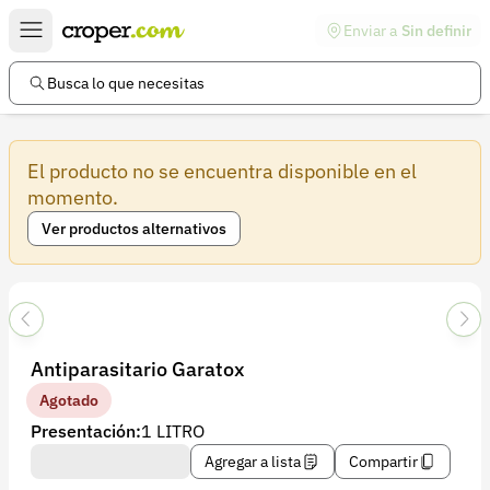
Enviar a
Sin definir
Enlaces de interés
Preguntas frecuentes
Busca lo que necesitas
Comunidad
El producto no se encuentra disponible en el
Ayuda
momento.
Información legal
Ver productos alternativos
Términos y condiciones
Política de devoluciones
Política de privacidad
Antiparasitario Garatox
Cuenta
Agotado
Iniciar sesión
Presentación:
1 LITRO
Registrarse
Agregar a lista
Compartir