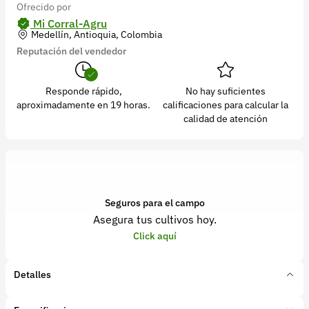
Ofrecido por
Recuperar contraseña
Mi Corral-Agru
Contacto
Medellín, Antioquia, Colombia
Reputación del vendedor
Soporte
+57 323 2931928
Responde rápido,
No hay suficientes
aproximadamente en 19 horas.
calificaciones para calcular la
contacto@croper.com
calidad de atención
© 2026 Croper.com Todos los derechos reservados
Versión 5.45.0
Síguenos
Seguros para el campo
Asegura tus cultivos hoy.
Click aquí
Detalles