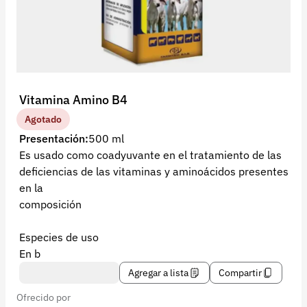
Recuperar contraseña
Contacto
Soporte
+57 323 2931928
Vitamina Amino B4
contacto@croper.com
Agotado
Presentación:
500 ml
© 2026 Croper.com Todos los derechos reservados
Es usado como coadyuvante en el tratamiento de las
Versión 5.45.0
deficiencias de las vitaminas y aminoácidos presentes
Síguenos
en la
composición
Especies de uso
En b
Agregar a lista
Compartir
Ofrecido por