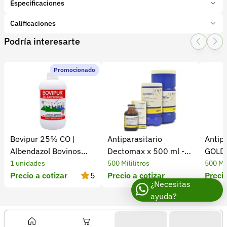
Especificaciones
Marca:
Farmabio
Calificaciones
Presentación:
500 ml
Podría interesarte
Tipo de producto:
Insumo
1 Star
2 Star
3 Star
4 Star
5 Star
0
Categoría:
Farmacia y veterinaria
Subcategoría:
Vitaminas
Promocionado
0 calificaciones
5 Estrellas
0 %
4 Estrellas
0 %
Bovipur 25% CO |
Antiparasitario
Antip
3 Estrellas
0 %
Albendazol Bovinos
Dectomax x 500 ml -
GOLD 
2 Estrellas
0 %
Antiparasitario
Tierragro
1 unidades
500 Mililitros
500 Mil
1 Estrellas
0 %
Precio a cotizar
5
Precio a cotizar
Precio
¿Necesitas
ayuda?