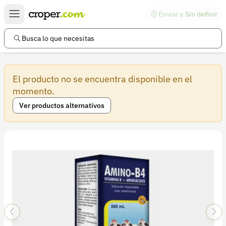
Enviar a
Sin definir
Enlaces de interés
Preguntas frecuentes
Busca lo que necesitas
Comunidad
El producto no se encuentra disponible en el
Ayuda
momento.
Información legal
Ver productos alternativos
Términos y condiciones
Política de devoluciones
Política de privacidad
Cuenta
Iniciar sesión
Registrarse