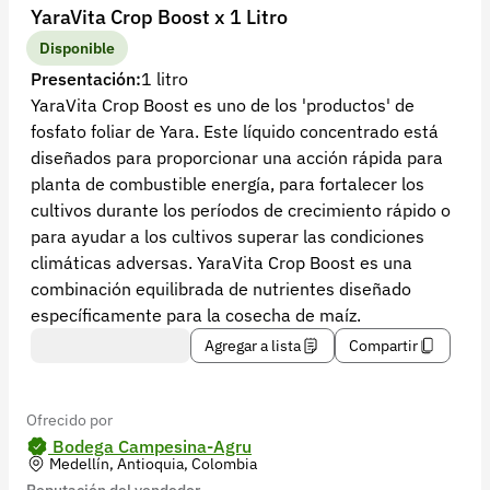
Recuperar contraseña
YaraVita Crop Boost x 1 Litro
Contacto
Disponible
Presentación:
1 litro
Soporte
YaraVita Crop Boost es uno de los 'productos' de
fosfato foliar de Yara. Este líquido concentrado está
+57 323 2931928
diseñados para proporcionar una acción rápida para
contacto@croper.com
planta de combustible energía, para fortalecer los
cultivos durante los períodos de crecimiento rápido o
© 2026 Croper.com Todos los derechos reservados
para ayudar a los cultivos superar las condiciones
Versión 5.45.0
climáticas adversas. YaraVita Crop Boost es una
Síguenos
combinación equilibrada de nutrientes diseñado
específicamente para la cosecha de maíz.
Agregar a lista
Compartir
Ofrecido por
Bodega Campesina-Agru
Medellín, Antioquia, Colombia