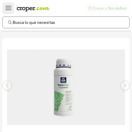
Enviar a
Sin definir
Enlaces de interés
Preguntas frecuentes
Busca lo que necesitas
Comunidad
Ayuda
Información legal
Términos y condiciones
Política de devoluciones
Política de privacidad
Cuenta
Iniciar sesión
Registrarse