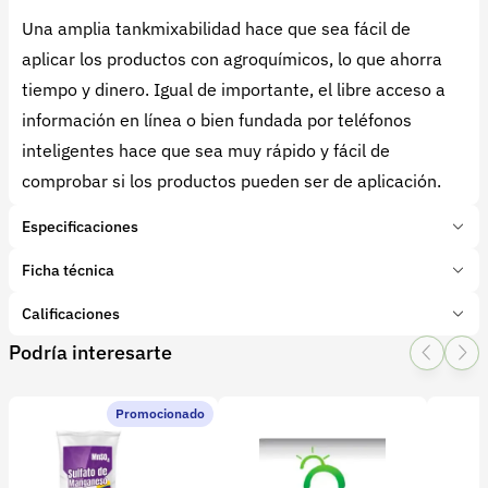
Una amplia tankmixabilidad hace que sea fácil de
aplicar los productos con agroquímicos, lo que ahorra
tiempo y dinero. Igual de importante, el libre acceso a
información en línea o bien fundada por teléfonos
inteligentes hace que sea muy rápido y fácil de
comprobar si los productos pueden ser de aplicación.
Especificaciones
Marca:
Yara
Ficha técnica
Presentación:
1 litro
Tipo de producto:
Calificaciones
Insumo
Categoría:
Fertilizantes y enmiendas
Podría interesarte
1 Star
2 Star
3 Star
4 Star
5 Star
0
Subcategoría:
Foliares
Promocionado
0 calificaciones
wlcoyp32m00.pdf
wlcoyp32m01.pdf