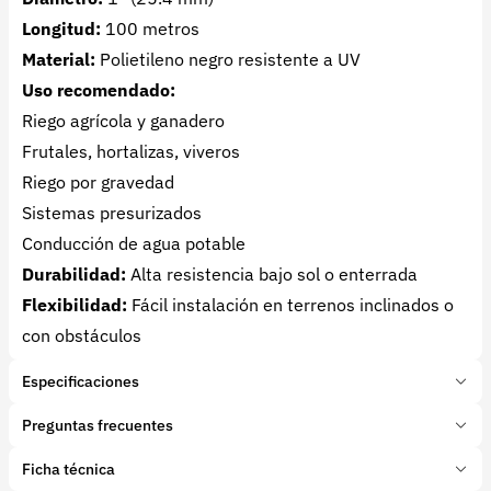
Longitud:
100 metros
Material:
Polietileno negro resistente a UV
Uso recomendado:
Riego agrícola y ganadero
Frutales, hortalizas, viveros
Riego por gravedad
Sistemas presurizados
Conducción de agua potable
Durabilidad:
Alta resistencia bajo sol o enterrada
Flexibilidad:
Fácil instalación en terrenos inclinados o
con obstáculos
Especificaciones
Marca:
AGROSYNC
Preguntas frecuentes
Presentación:
1 Unidades
Tipo de producto:
Ficha técnica
¿Para qué sirve una manguera de riego de 1”?
Insumo