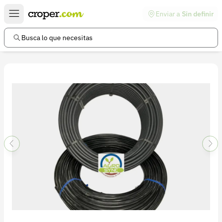
Enviar a
Sin definir
Enlaces de interés
Preguntas frecuentes
Busca lo que necesitas
Comunidad
Ayuda
Información legal
Términos y condiciones
Política de devoluciones
Política de privacidad
Cuenta
Iniciar sesión
Registrarse