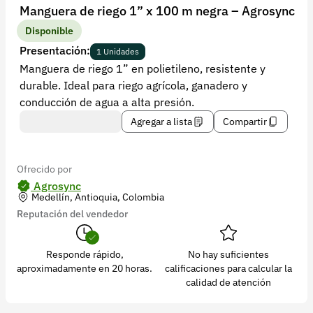
Recuperar contraseña
Manguera de riego 1” x 100 m negra – Agrosync
Contacto
Disponible
Presentación:
1 Unidades
Soporte
Manguera de riego 1” en polietileno, resistente y
durable. Ideal para riego agrícola, ganadero y
+57 323 2931928
conducción de agua a alta presión.
contacto@croper.com
Agregar a lista
Compartir
© 2026 Croper.com Todos los derechos reservados
Versión 5.45.0
Ofrecido por
Síguenos
Agrosync
Medellín, Antioquia, Colombia
Reputación del vendedor
Responde rápido,
No hay suficientes
aproximadamente en 20 horas.
calificaciones para calcular la
calidad de atención