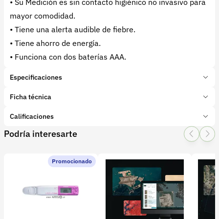
• Su Medición es sin contacto higiénico no invasivo para
mayor comodidad.
• Tiene una alerta audible de fiebre.
• Tiene ahorro de energía.
• Funciona con dos baterías AAA.
Especificaciones
Marca:
Leelvis
Ficha técnica
Presentación:
1 Unidades
Tipo de producto:
Calificaciones
Insumo
Categoría:
Tecnología
Podría interesarte
1 Star
2 Star
3 Star
4 Star
5 Star
0
Subcategoría:
Medidores y sensores
Promocionado
0 calificaciones
file
5 Estrellas
0 %