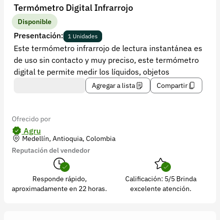
Recuperar contraseña
Termómetro Digital Infrarrojo
Contacto
Disponible
Presentación:
1 Unidades
Soporte
Este termómetro infrarrojo de lectura instantánea es
de uso sin contacto y muy preciso, este termómetro
+57 323 2931928
digital te permite medir los líquidos, objetos
contacto@croper.com
Agregar a lista
Compartir
© 2026 Croper.com Todos los derechos reservados
Versión 5.45.0
Ofrecido por
Síguenos
Agru
Medellín, Antioquia, Colombia
Reputación del vendedor
Responde rápido,
Calificación: 5/5 Brinda
aproximadamente en 22 horas.
excelente atención.