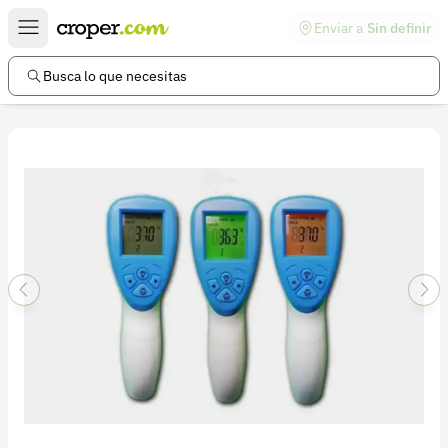
Enviar a
Sin definir
Enlaces de interés
Preguntas frecuentes
Busca lo que necesitas
Comunidad
Ayuda
Información legal
Términos y condiciones
Política de devoluciones
Política de privacidad
Cuenta
Iniciar sesión
Registrarse