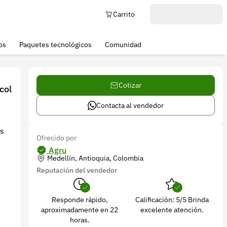
Carrito
os
Paquetes tecnológicos
Comunidad
Cotizar
col
Contacta al vendedor
es
Ofrecido por
Agru
Medellín, Antioquia, Colombia
Reputación del vendedor
Responde rápido,
Calificación: 5/5 Brinda
aproximadamente en 22
excelente atención.
horas.