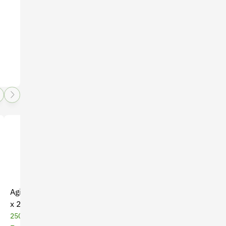
Agility Gold Premios Perros
Agility Gold Premios Dental
x 250 Gr
Perros x 150 Gr
250 Gramos
150 Gramos