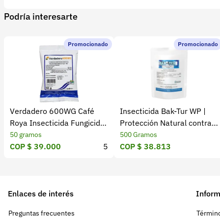
Podría interesarte
Promocionado
Promocionado
Verdadero 600WG Café
Insecticida Bak-Tur WP |
Roya Insecticida Fungicida
Protección Natural contra
ICA
Insectos
50 gramos
500 Gramos
COP $ 39.000
5
COP $ 38.813
Enlaces de interés
Inform
Preguntas frecuentes
Término