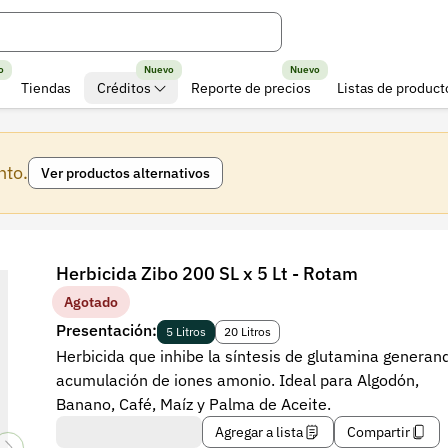
o
Nuevo
Nuevo
Tiendas
Créditos
Reporte de precios
Listas de product
nto.
Ver productos alternativos
Herbicida Zibo 200 SL x 5 Lt - Rotam
Agotado
Presentación:
5 Litros
20 Litros
Herbicida que inhibe la síntesis de glutamina generan
acumulación de iones amonio. Ideal para Algodón,
Banano, Café, Maíz y Palma de Aceite.
Agregar a lista
Compartir