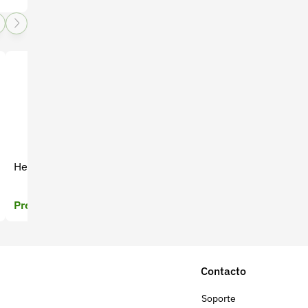
Fungicida Benevolo 250 SC
Herbicida Stopwest
1 Litros
Precio a cotizar
Precio a cotizar
Contacto
Soporte