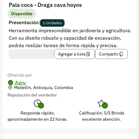
Recuperar contraseña
Pala coca - Draga cava hoyos
Contacto
Disponible
Presentación:
1 Unidades
Soporte
Herramienta imprescindible en jardinería y agricultura.
Con su diseño robusto y capacidad de excavación,
+57 323 2931928
podrás realizar tareas de forma rápida y precisa.
contacto@croper.com
Agregar a lista
Compartir
© 2026 Croper.com Todos los derechos reservados
Versión 5.45.0
Ofrecido por
Síguenos
Agru
Medellín, Antioquia, Colombia
Reputación del vendedor
Responde rápido,
Calificación: 5/5 Brinda
aproximadamente en 22 horas.
excelente atención.