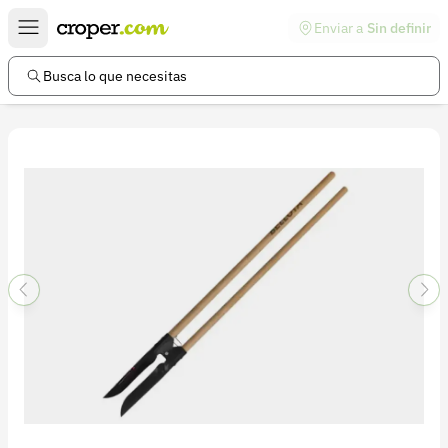
Enviar a
Sin definir
Enlaces de interés
Preguntas frecuentes
Busca lo que necesitas
Comunidad
Ayuda
Información legal
Términos y condiciones
Política de devoluciones
Política de privacidad
Cuenta
Iniciar sesión
Registrarse