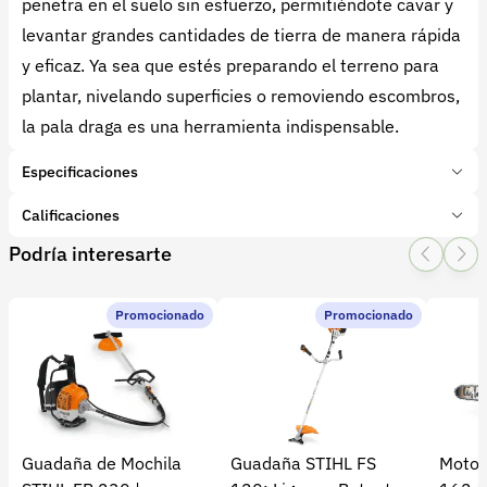
penetra en el suelo sin esfuerzo, permitiéndote cavar y
levantar grandes cantidades de tierra de manera rápida
y eficaz. Ya sea que estés preparando el terreno para
plantar, nivelando superficies o removiendo escombros,
la pala draga es una herramienta indispensable.
Especificaciones
Marca:
Bellota
Calificaciones
Presentación:
1 Unidades
Podría interesarte
Tipo de producto:
Insumo
1 Star
2 Star
3 Star
4 Star
5 Star
0
Categoría:
Herramientas y Equipos
Subcategoría:
Herramientas manuales (Cuchillos, machetes,
Promocionado
Promocionado
0 calificaciones
palas)
5 Estrellas
0 %
4 Estrellas
0 %
Guadaña de Mochila
Guadaña STIHL FS
Motos
3 Estrellas
0 %