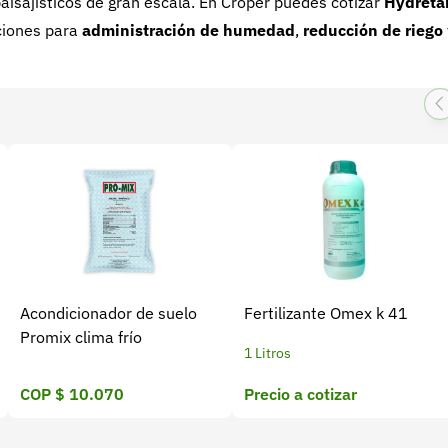
aisajísticos de gran escala. En Croper puedes cotizar
Hydreta
ciones para
administración de humedad
,
reducción de riego
Acondicionador de suelo
Fertilizante Omex k 41
Promix clima frío
1 Litros
COP $ 10.070
Precio a cotizar