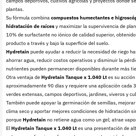
campos deportivos, cultivos agrícolas y proyectos donde s
plantas.
Su fórmula combina
compuestos humectantes e higroscó
hidratación de raíces
y maximizar la supervivencia de plan
10% de surfactante no iónico de calidad superior, obtenido
producto a través y bajo la superficie del suelo.
Hydretain
puede ayudar a reducir la necesidad de riego ha
ahorrar agua, reducir costos operativos y disminuir la pérdid
nutrientes pueden permanecer disponibles durante más tie
Otra ventaja de
Hydretain Tanque x 1.040 Lt
es su acción
aproximadamente 90 días y requiere una aplicación cada 3 
verdes extensas, campos deportivos, jardines, viveros y cul
También puede apoyar la germinación de semillas, mejorar l
clima seco y aportar mejores condiciones de hidratación s
porque
Hydretain
no retiene agua como un gel; atrae vapor
El
Hydretain Tanque x 1.040 Lt
es una presentación de a