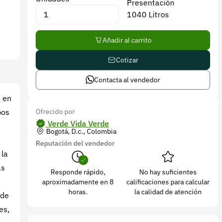
Presentación
1040 Litros
Añadir al carrito
Cotizar
Contacta al vendedor
a en
Ofrecido por
pos
Verde Vida Verde
Bogotá, D.c., Colombia
Reputación del vendedor
 la
as
Responde rápido,
No hay suficientes
aproximadamente en 8
calificaciones para calcular
horas.
la calidad de atención
rde
es,