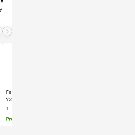
in
y
Fertilizante Foliar Azufol
Fertilizante Orgánicos Root
720
FEED SP x 1 Kg
1 Litros
1 Kilogramos
Precio a cotizar
Precio a cotizar