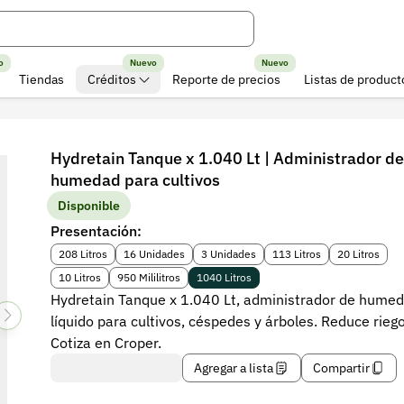
o
Nuevo
Nuevo
Tiendas
Créditos
Reporte de precios
Listas de product
Hydretain Tanque x 1.040 Lt | Administrador de
humedad para cultivos
Disponible
Presentación:
208 Litros
16 Unidades
3 Unidades
113 Litros
20 Litros
10 Litros
950 Mililitros
1040 Litros
Hydretain Tanque x 1.040 Lt, administrador de hume
líquido para cultivos, céspedes y árboles. Reduce riego
Cotiza en Croper.
Agregar a lista
Compartir