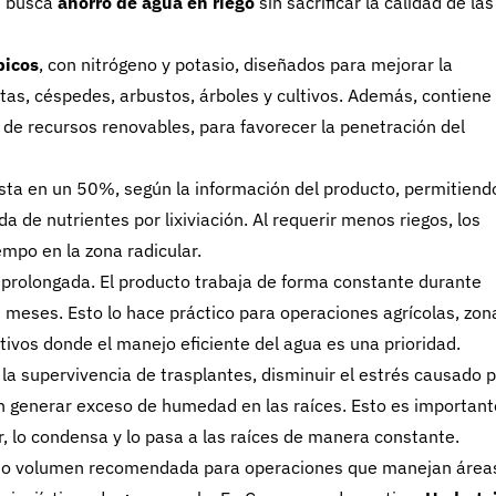
e busca
ahorro de agua en riego
sin sacrificar la calidad de las
picos
, con nitrógeno y potasio, diseñados para mejorar la
tas, céspedes, arbustos, árboles y cultivos. Además, contiene
 de recursos renovables, para favorecer la penetración del
sta en un 50%, según la información del producto, permitiend
a de nutrientes por lixiviación. Al requerir menos riegos, los
mpo en la zona radicular.
 prolongada. El producto trabaja de forma constante durante
meses. Esto lo hace práctico para operaciones agrícolas, zon
tivos donde el manejo eficiente del agua es una prioridad.
a supervivencia de trasplantes, disminuir el estrés causado 
in generar exceso de humedad en las raíces. Esto es important
, lo condensa y lo pasa a las raíces de manera constante.
lto volumen recomendada para operaciones que manejan área