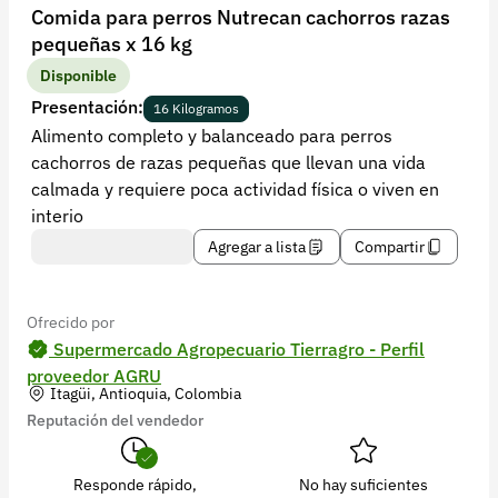
Recuperar contraseña
Comida para perros Nutrecan cachorros razas
pequeñas x 16 kg
Contacto
Disponible
Soporte
Presentación:
16 Kilogramos
Alimento completo y balanceado para perros
+57 323 2931928
cachorros de razas pequeñas que llevan una vida
contacto@croper.com
calmada y requiere poca actividad física o viven en
interio
© 2026 Croper.com Todos los derechos reservados
Agregar a lista
Compartir
Versión 5.45.0
Síguenos
Ofrecido por
Supermercado Agropecuario Tierragro - Perfil
proveedor AGRU
Itagüi, Antioquia, Colombia
Reputación del vendedor
Responde rápido,
No hay suficientes