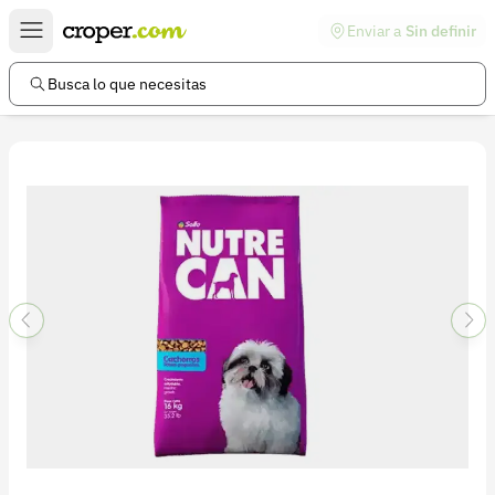
Enviar a
Sin definir
Enlaces de interés
Preguntas frecuentes
Busca lo que necesitas
Comunidad
Ayuda
Información legal
Términos y condiciones
Política de devoluciones
Política de privacidad
Cuenta
Iniciar sesión
Registrarse