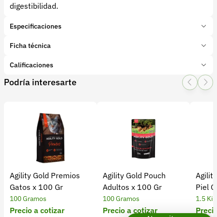
digestibilidad.
Especificaciones
Marca:
Solla
Ficha técnica
Presentación:
16 Kilogramos
Tipo de producto:
Calificaciones
Insumo
Categoría:
Mascotas
Podría interesarte
1 Star
2 Star
3 Star
4 Star
5 Star
0
Subcategoría:
Alimentos y suplementos
0 calificaciones
file
file
5 Estrellas
0 %
4 Estrellas
0 %
Agility Gold Premios
Agility Gold Pouch
Agilit
3 Estrellas
0 %
Gatos x 100 Gr
Adultos x 100 Gr
Piel G
2 Estrellas
0 %
100 Gramos
100 Gramos
1.5 Ki
1 Estrellas
0 %
Precio a cotizar
Precio a cotizar
Precio