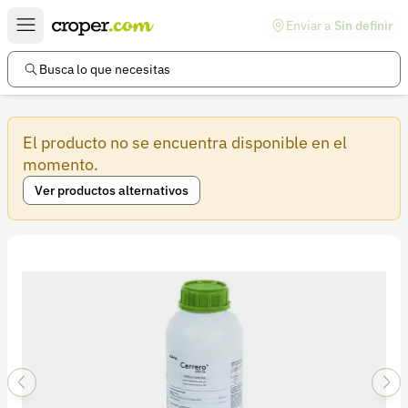
Enviar a
Sin definir
Enlaces de interés
Preguntas frecuentes
Busca lo que necesitas
Comunidad
El producto no se encuentra disponible en el
Ayuda
momento.
Información legal
Ver productos alternativos
Términos y condiciones
Política de devoluciones
Política de privacidad
Cuenta
Iniciar sesión
Registrarse