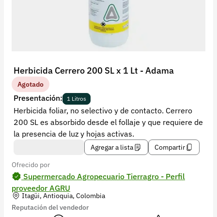
Recuperar contraseña
Contacto
Soporte
+57 323 2931928
Herbicida Cerrero 200 SL x 1 Lt - Adama
contacto@croper.com
Agotado
Presentación:
1 Litros
© 2026 Croper.com Todos los derechos reservados
Herbicida foliar, no selectivo y de contacto. Cerrero
Versión 5.45.0
200 SL es absorbido desde el follaje y que requiere de
Síguenos
la presencia de luz y hojas activas.
Agregar a lista
Compartir
Ofrecido por
Supermercado Agropecuario Tierragro - Perfil
proveedor AGRU
Itagüi, Antioquia, Colombia
Reputación del vendedor