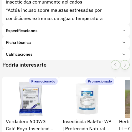
insecticidas comúnmente aplicados
*Actúa incluso sobre malezas estresadas por
condiciones extremas de agua o temperatura
Especificaciones
Marca:
Adama
Ficha técnica
Presentación:
1 Litros
Tipo de producto:
Calificaciones
Insumo
Categoría:
Protección de cultivos
Podría interesarte
1 Star
2 Star
3 Star
4 Star
5 Star
0
Subcategoría:
Herbicidas
Características adicionales
Promocionado
Promocionado
Maleza que ataca:
0 calificaciones
Ingredientes Activos:
file
file
5 Estrellas
0 %
4 Estrellas
0 %
Verdadero 600WG
Insecticida Bak-Tur WP
Herbic
3 Estrellas
0 %
Café Roya Insecticida
| Protección Natural
Lt – C