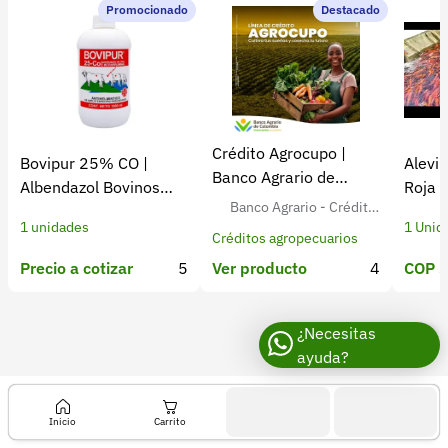
Recuperar contraseña
Promocionado
Destacado
Contacto
Soporte
+57 323 2931928
Crédito Agrocupo |
Bovipur 25% CO |
Alevin
contacto@croper.com
Banco Agrario de
Albendazol Bovinos
Roja 
Colombia
Banco Agrario - Crédito
Antiparasitario
Colom
© 2026 Croper.com Todos los derechos reservados
1 unidades
1 Unid
Agropecuario para Agricult
Versión 5.45.0
Créditos agropecuarios
ores Colombianos
Síguenos
Precio a cotizar
5
COP $
Ver producto
4
¿Necesitas
ayuda?
Inicio
Carrito