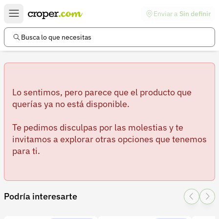
Enviar a
Sin definir
Enlaces de interés
Preguntas frecuentes
Busca lo que necesitas
Comunidad
Ayuda
Información legal
Lo sentimos, pero parece que el producto que
querías ya no está disponible.
Términos y condiciones
Te pedimos disculpas por las molestias y te
Política de devoluciones
invitamos a explorar otras opciones que tenemos
para ti.
Política de privacidad
Cuenta
Iniciar sesión
Podría interesarte
Registrarse