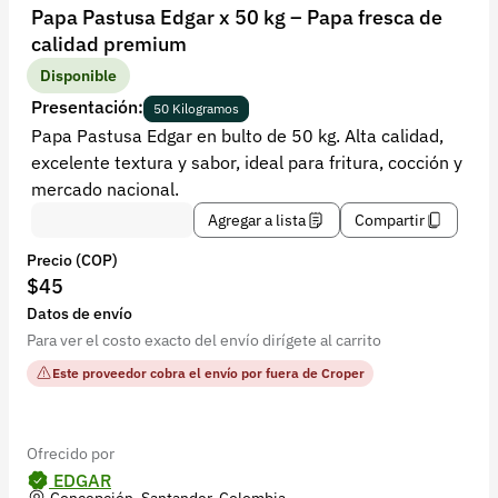
Recuperar contraseña
Papa Pastusa Edgar x 50 kg – Papa fresca de
calidad premium
Contacto
Disponible
Soporte
Presentación:
50 Kilogramos
Papa Pastusa Edgar en bulto de 50 kg. Alta calidad,
+57 323 2931928
excelente textura y sabor, ideal para fritura, cocción y
contacto@croper.com
mercado nacional.
Agregar a lista
Compartir
© 2026 Croper.com Todos los derechos reservados
Precio (COP)
Versión 5.45.0
$45
Síguenos
Datos de envío
Para ver el costo exacto del envío dirígete al carrito
Este proveedor cobra el envío por fuera de Croper
Ofrecido por
EDGAR
Concepción, Santander, Colombia