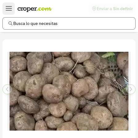
Enviar a
Sin definir
Enlaces de interés
Preguntas frecuentes
Busca lo que necesitas
Comunidad
Ayuda
Información legal
Términos y condiciones
Política de devoluciones
Política de privacidad
Cuenta
Iniciar sesión
Registrarse