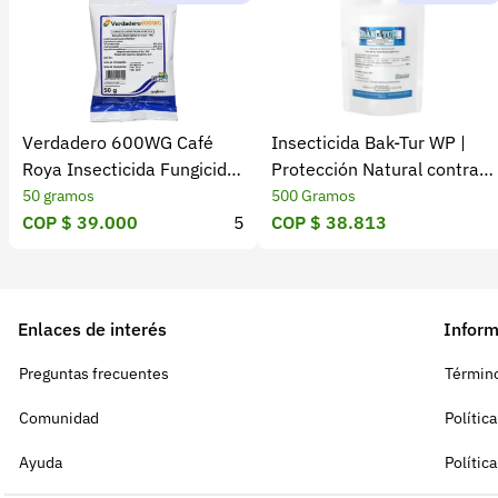
Verdadero 600WG Café
Insecticida Bak-Tur WP |
Roya Insecticida Fungicida
Protección Natural contra
ICA
Insectos
50 gramos
500 Gramos
COP $ 39.000
5
COP $ 38.813
Enlaces de interés
Inform
Preguntas frecuentes
Término
Comunidad
Polític
Ayuda
Polític