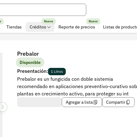
o
Nuevo
Nuevo
Tiendas
Créditos
Reporte de precios
Listas de product
Prebalor
Disponible
Presentación:
1 Litros
Prebalor es un fungicida con doble sistemia
recomendado en aplicaciones preventivo-curativo sob
plantas en crecimiento activo, para proteger su int
Agregar a lista
Compartir