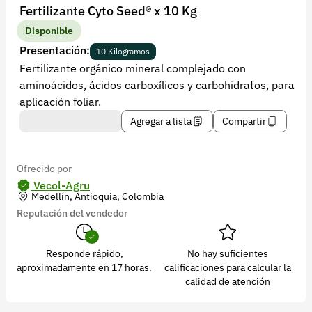
Recuperar contraseña
Fertilizante Cyto Seed® x 10 Kg
Contacto
Disponible
Presentación:
10 Kilogramos
Soporte
Fertilizante orgánico mineral complejado con
aminoácidos, ácidos carboxílicos y carbohidratos, para
+57 323 2931928
aplicación foliar.
contacto@croper.com
Agregar a lista
Compartir
© 2026 Croper.com Todos los derechos reservados
Versión 5.45.0
Ofrecido por
Síguenos
Vecol-Agru
Medellín, Antioquia, Colombia
Reputación del vendedor
Responde rápido,
No hay suficientes
aproximadamente en 17 horas.
calificaciones para calcular la
calidad de atención