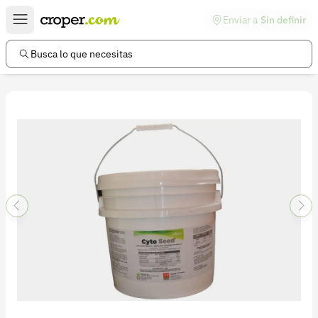
Enviar a
Sin definir
Enlaces de interés
Preguntas frecuentes
Busca lo que necesitas
Comunidad
Ayuda
Información legal
Términos y condiciones
Política de devoluciones
Política de privacidad
Cuenta
Iniciar sesión
Registrarse