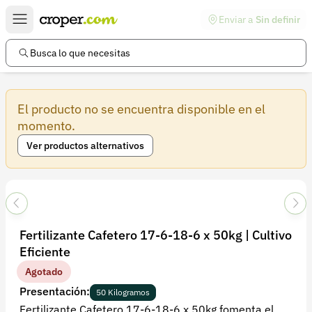
Enviar a
Sin definir
Enlaces de interés
Preguntas frecuentes
Busca lo que necesitas
Comunidad
El producto no se encuentra disponible en el
Ayuda
momento.
Información legal
Ver productos alternativos
Términos y condiciones
Política de devoluciones
Política de privacidad
Fertilizante Cafetero 17-6-18-6 x 50kg | Cultivo
Cuenta
Eficiente
Iniciar sesión
Agotado
Presentación:
Registrarse
50 Kilogramos
Fertilizante Cafetero 17-6-18-6 x 50kg fomenta el