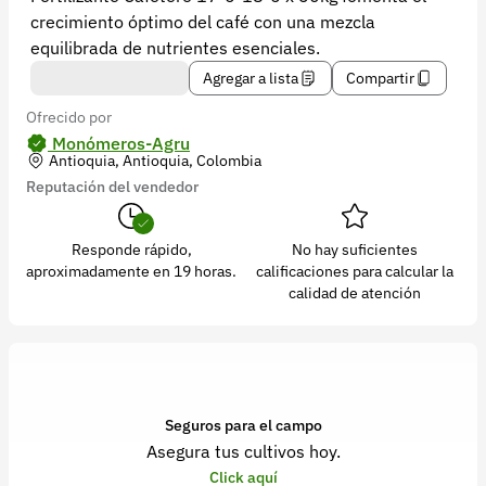
Recuperar contraseña
crecimiento óptimo del café con una mezcla
Contacto
equilibrada de nutrientes esenciales.
Agregar a lista
Compartir
Soporte
Ofrecido por
+57 323 2931928
Monómeros-Agru
Antioquia, Antioquia, Colombia
contacto@croper.com
Reputación del vendedor
© 2026 Croper.com Todos los derechos reservados
Responde rápido,
No hay suficientes
Versión 5.45.0
aproximadamente en 19 horas.
calificaciones para calcular la
Síguenos
calidad de atención
Seguros para el campo
Asegura tus cultivos hoy.
Click aquí