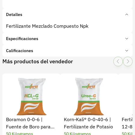
Detalles
Fertilizante Mezclado Compuesto Npk
Especificaciones
Marca:
NUTRIMON
Calificaciones
Presentación:
50 Kilogramos
Más productos del vendedor
Tipo de producto:
Insumo
1 Star
2 Star
3 Star
4 Star
5 Star
0
Categoría:
Fertilizantes y enmiendas
Subcategoría:
Complejos NPK
0 calificaciones
5 Estrellas
0 %
4 Estrellas
0 %
Boramon 0-0-6 |
Korn-Kali® 0-0-40-6 |
Ferti
3 Estrellas
0 %
Fuente de Boro para
Fertilizante de Potasio
12-8-
2 Estrellas
0 %
Cultivos
Desarr
50 Kilogramos
50 Kilogramos
50 Kil