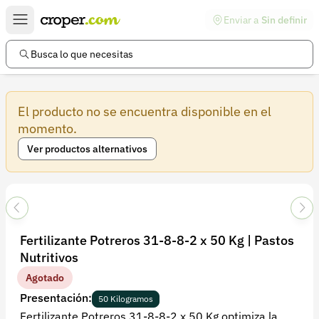
Enviar a
Sin definir
Enlaces de interés
Preguntas frecuentes
Busca lo que necesitas
Comunidad
El producto no se encuentra disponible en el
Ayuda
momento.
Información legal
Ver productos alternativos
Términos y condiciones
Política de devoluciones
Política de privacidad
Fertilizante Potreros 31-8-8-2 x 50 Kg | Pastos
Cuenta
Nutritivos
Iniciar sesión
Agotado
Presentación:
Registrarse
50 Kilogramos
Fertilizante Potreros 31-8-8-2 x 50 Kg optimiza la