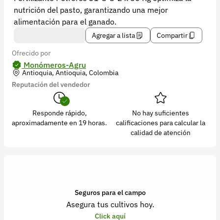
Recuperar contraseña
nutrición del pasto, garantizando una mejor
Contacto
alimentación para el ganado.
Agregar a lista
Compartir
Soporte
Ofrecido por
+57 323 2931928
Monómeros-Agru
Antioquia, Antioquia, Colombia
contacto@croper.com
Reputación del vendedor
© 2026 Croper.com Todos los derechos reservados
Responde rápido,
No hay suficientes
Versión 5.45.0
aproximadamente en 19 horas.
calificaciones para calcular la
Síguenos
calidad de atención
Seguros para el campo
Asegura tus cultivos hoy.
Click aquí