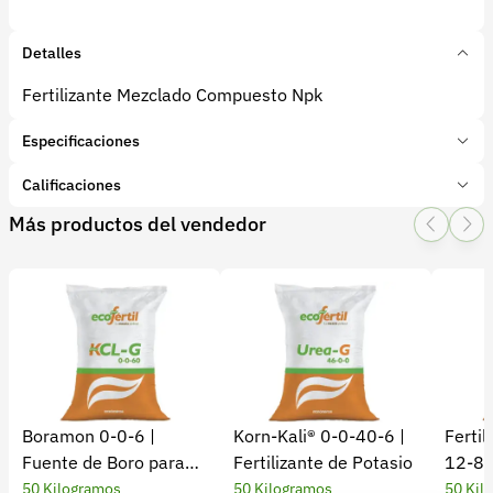
Detalles
Fertilizante Mezclado Compuesto Npk
Especificaciones
Marca:
NUTRIMON
Calificaciones
Presentación:
50 Kilogramos
Más productos del vendedor
Tipo de producto:
Insumo
1 Star
2 Star
3 Star
4 Star
5 Star
0
Categoría:
Fertilizantes y enmiendas
Subcategoría:
Complejos NPK
0 calificaciones
5 Estrellas
0 %
4 Estrellas
0 %
Boramon 0-0-6 |
Korn-Kali® 0-0-40-6 |
Ferti
3 Estrellas
0 %
Fuente de Boro para
Fertilizante de Potasio
12-8-
2 Estrellas
0 %
Cultivos
Desarr
50 Kilogramos
50 Kilogramos
50 Kil