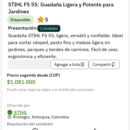
Recuperar contraseña
STIHL FS 55: Guadaña Ligera y Potente para
Jardines
Contacto
5
Disponible
Soporte
Presentación:
1 Unidades
Guadaña STIHL FS 55, ligera, versátil y confiable. Ideal
+57 323 2931928
para cortar césped, pasto fino y maleza ligera en
contacto@croper.com
jardines, parques y bordes de caminos. Fácil de usar,
ergonómica y eficiente.
© 2026 Croper.com Todos los derechos reservados
Agregar a lista
Compartir
Versión 5.45.0
Precio sugerido desde (COP)
Síguenos
$1.081.000
Puede variar según la región y el distribuidor autorizado
Ofrecido por
STIHL
Rionegro, Antioquia, Colombia
Reputación del vendedor