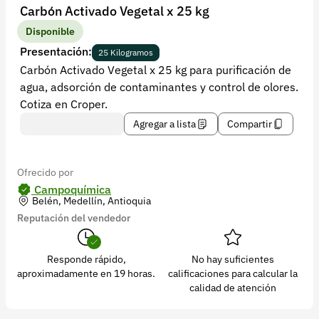
Recuperar contraseña
Carbón Activado Vegetal x 25 kg
Contacto
Disponible
Presentación:
25 Kilogramos
Soporte
Carbón Activado Vegetal x 25 kg para purificación de
agua, adsorción de contaminantes y control de olores.
+57 323 2931928
Cotiza en Croper.
contacto@croper.com
Agregar a lista
Compartir
© 2026 Croper.com Todos los derechos reservados
Versión 5.45.0
Ofrecido por
Síguenos
Campoquímica
Belén, Medellín, Antioquia
Reputación del vendedor
Responde rápido,
No hay suficientes
aproximadamente en 19 horas.
calificaciones para calcular la
calidad de atención