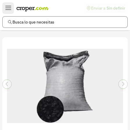
Enviar a
Sin definir
Enlaces de interés
Preguntas frecuentes
Busca lo que necesitas
Comunidad
Ayuda
Información legal
Términos y condiciones
Política de devoluciones
Política de privacidad
Cuenta
Iniciar sesión
Registrarse