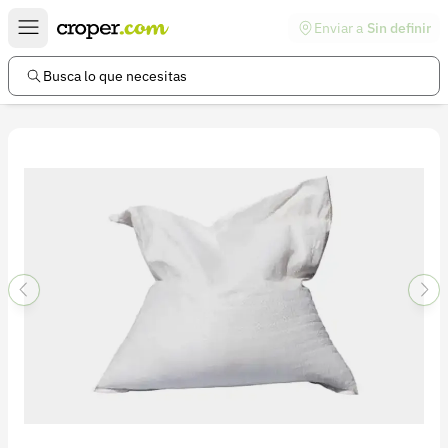
Enviar a
Sin definir
Enlaces de interés
Preguntas frecuentes
Busca lo que necesitas
Comunidad
Ayuda
Información legal
Términos y condiciones
Política de devoluciones
Política de privacidad
Cuenta
Iniciar sesión
Registrarse