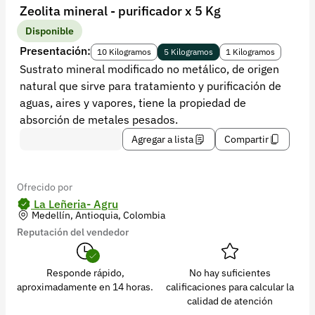
Recuperar contraseña
Zeolita mineral - purificador x 5 Kg
Contacto
Disponible
Presentación:
10 Kilogramos
5 Kilogramos
1 Kilogramos
Soporte
Sustrato mineral modificado no metálico, de origen
natural que sirve para tratamiento y purificación de
+57 323 2931928
aguas, aires y vapores, tiene la propiedad de
contacto@croper.com
absorción de metales pesados.
Agregar a lista
Compartir
© 2026 Croper.com Todos los derechos reservados
Versión 5.45.0
Síguenos
Ofrecido por
La Leñeria- Agru
Medellín, Antioquia, Colombia
Reputación del vendedor
Responde rápido,
No hay suficientes
aproximadamente en 14 horas.
calificaciones para calcular la
calidad de atención