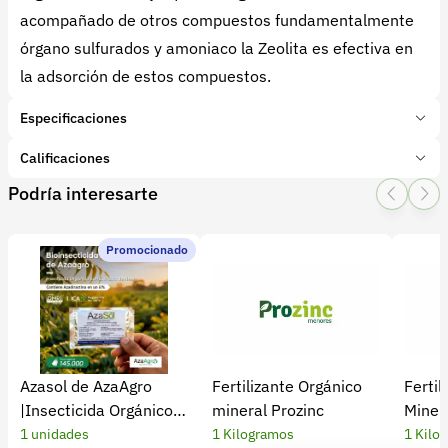
acompañado de otros compuestos fundamentalmente
órgano sulfurados y amoniaco la Zeolita es efectiva en
la adsorción de estos compuestos.
Especificaciones
Marca:
La Leñeria
Calificaciones
Presentación:
5 Kilogramos
Podría interesarte
Tipo de producto:
Insumo
1 Star
2 Star
3 Star
4 Star
5 Star
0
Categoría:
Bioinsumos
Subcategoría:
Adhesivos
Promocionado
0 calificaciones
5 Estrellas
0 %
4 Estrellas
0 %
Azasol de AzaAgro
Fertilizante Orgánico
Fertil
3 Estrellas
0 %
|Insecticida Orgánico
mineral Prozinc
Minera
2 Estrellas
0 %
Extracto de Neem
1 unidades
1 Kilogramos
1 Kilo