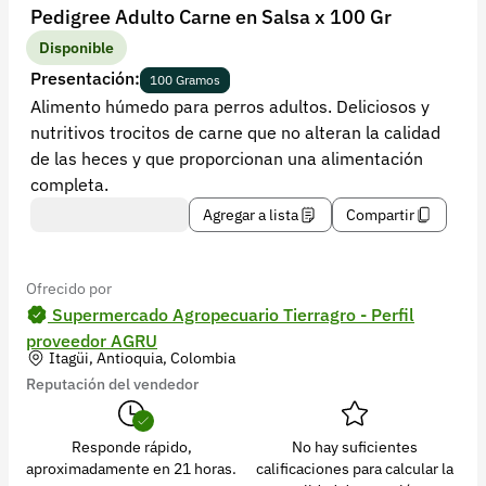
Recuperar contraseña
Pedigree Adulto Carne en Salsa x 100 Gr
Contacto
Disponible
Presentación:
100 Gramos
Soporte
Alimento húmedo para perros adultos. Deliciosos y
nutritivos trocitos de carne que no alteran la calidad
+57 323 2931928
de las heces y que proporcionan una alimentación
contacto@croper.com
completa.
Agregar a lista
Compartir
© 2026 Croper.com Todos los derechos reservados
Versión 5.45.0
Síguenos
Ofrecido por
Supermercado Agropecuario Tierragro - Perfil
proveedor AGRU
Itagüi, Antioquia, Colombia
Reputación del vendedor
Responde rápido,
No hay suficientes
aproximadamente en 21 horas.
calificaciones para calcular la