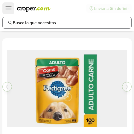
Enviar a
Sin definir
Enlaces de interés
Preguntas frecuentes
Busca lo que necesitas
Comunidad
Ayuda
Información legal
Términos y condiciones
Política de devoluciones
Política de privacidad
Cuenta
Iniciar sesión
Registrarse