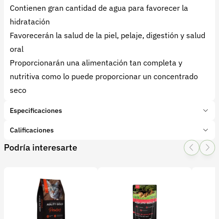
Contienen gran cantidad de agua para favorecer la
hidratación
Favorecerán la salud de la piel, pelaje, digestión y salud
oral
Proporcionarán una alimentación tan completa y
nutritiva como lo puede proporcionar un concentrado
seco
Especificaciones
Marca:
PEDIGREE
Calificaciones
Presentación:
100 Gramos
Podría interesarte
Tipo de producto:
Insumo
1 Star
2 Star
3 Star
4 Star
5 Star
0
Categoría:
Mascotas
Subcategoría:
Alimentos y suplementos
0 calificaciones