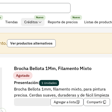
o
Nuevo
Nuevo
Tiendas
Créditos
Reporte de precios
Listas de product
nto.
Ver productos alternativos
Brocha Bellota 1Mm, Filamento Mixto
Agotado
Presentación:
1 Unidades
Brocha Bellota 1mm, filamento mixto, para pintura
precisa. Cerdas suaves, duraderas y de fácil limpieza
Agregar a lista
Compartir