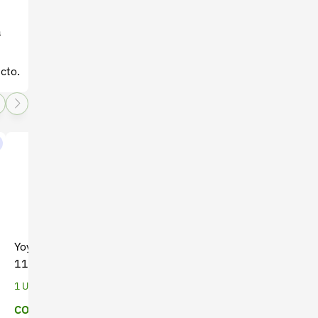
a
cto.
Yoyo para Guadaña THP-
Fumigadora de mano
117 Bellota - Alta
Handy x 5 Lt (CO-044)
Durabilidad
1 Unidades
1 Unidades
COP $ 51.111
Precio a cotizar