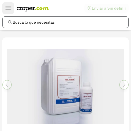
Enviar a
Sin definir
Enlaces de interés
Preguntas frecuentes
Busca lo que necesitas
Comunidad
Ayuda
Información legal
Términos y condiciones
Política de devoluciones
Política de privacidad
Cuenta
Iniciar sesión
Registrarse