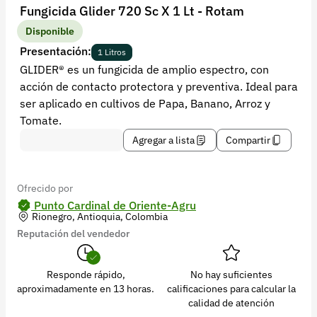
Recuperar contraseña
Fungicida Glider 720 Sc X 1 Lt - Rotam
Contacto
Disponible
Presentación:
1 Litros
Soporte
GLIDER® es un fungicida de amplio espectro, con
acción de contacto protectora y preventiva. Ideal para
+57 323 2931928
ser aplicado en cultivos de Papa, Banano, Arroz y
contacto@croper.com
Tomate.
Agregar a lista
Compartir
© 2026 Croper.com Todos los derechos reservados
Versión 5.45.0
Síguenos
Ofrecido por
Punto Cardinal de Oriente-Agru
Rionegro, Antioquia, Colombia
Reputación del vendedor
Responde rápido,
No hay suficientes
aproximadamente en 13 horas.
calificaciones para calcular la
calidad de atención