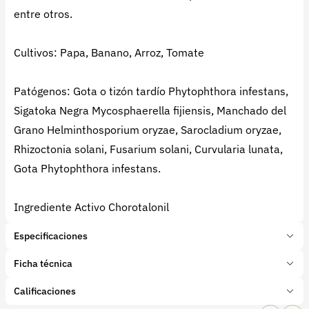
entre otros.
Cultivos: Papa, Banano, Arroz, Tomate
Patógenos: Gota o tizón tardío Phytophthora infestans,
Sigatoka Negra Mycosphaerella fijiensis, Manchado del
Grano Helminthosporium oryzae, Sarocladium oryzae,
Rhizoctonia solani, Fusarium solani, Curvularia lunata,
Gota Phytophthora infestans.
Ingrediente Activo Chorotalonil
Especificaciones
Marca:
Rotam
Ficha técnica
Presentación:
1 Litros
Tipo de producto:
Calificaciones
Insumo
Categoría:
Protección de cultivos