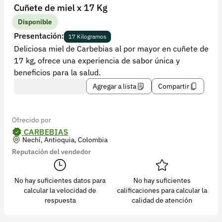
Recuperar contraseña
Cuñete de miel x 17 Kg
Contacto
Disponible
Presentación:
17 Kilogramos
Soporte
Deliciosa miel de Carbebias al por mayor en cuñete de
17 kg, ofrece una experiencia de sabor única y
+57 323 2931928
beneficios para la salud.
contacto@croper.com
Agregar a lista
Compartir
© 2026 Croper.com Todos los derechos reservados
Versión 5.45.0
Ofrecido por
Síguenos
CARBEBIAS
Nechí, Antioquia, Colombia
Reputación del vendedor
No hay suficientes datos para
No hay suficientes
calcular la velocidad de
calificaciones para calcular la
respuesta
calidad de atención