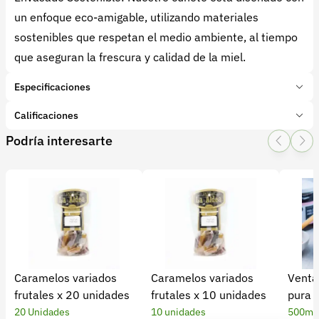
un enfoque eco-amigable, utilizando materiales
sostenibles que respetan el medio ambiente, al tiempo
que aseguran la frescura y calidad de la miel.
Especificaciones
Marca:
CARBEBIAS
Calificaciones
Presentación:
17 Kilogramos
Podría interesarte
Tipo de producto:
Producto final
1 Star
2 Star
3 Star
4 Star
5 Star
0
Categoría:
Procesados
Subcategoría:
Miel
0 calificaciones
5 Estrellas
0 %
4 Estrellas
0 %
Caramelos variados
Caramelos variados
Venta
3 Estrellas
0 %
frutales x 20 unidades
frutales x 10 unidades
pura 
2 Estrellas
0 %
20 Unidades
10 unidades
500ml